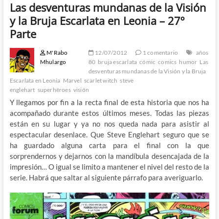
Las desventuras mundanas de la Visión
y la Bruja Escarlata en Leonia – 27º
Parte
M'Rabo
12/07/2012
1 comentario
años
Mhulargo
80
bruja escarlata
cómic
comics
humor
Las
desventuras mundanas de la Visión y la Bruja
Escarlata en Leonia
Marvel
scarlet witch
steve
englehart
superhéroes
visión
Y llegamos por fin a la recta final de esta historia que nos ha
acompañado durante estos últimos meses. Todas las piezas
están en su lugar y ya no nos queda nada para asistir al
espectacular desenlace. Que Steve Englehart seguro que se
ha guardado alguna carta para el final con la que
sorprendernos y dejarnos con la mandíbula desencajada de la
impresión… O igual se limito a mantener el nivel del resto de la
serie. Habrá que saltar al siguiente párrafo para averiguarlo.