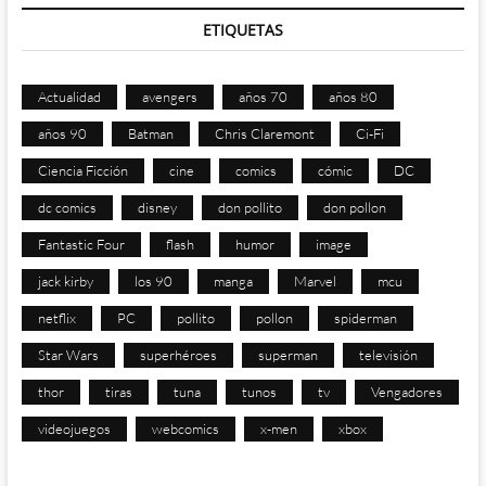
ETIQUETAS
Actualidad
avengers
años 70
años 80
años 90
Batman
Chris Claremont
Ci-Fi
Ciencia Ficción
cine
comics
cómic
DC
dc comics
disney
don pollito
don pollon
Fantastic Four
flash
humor
image
jack kirby
los 90
manga
Marvel
mcu
netflix
PC
pollito
pollon
spiderman
Star Wars
superhéroes
superman
televisión
thor
tiras
tuna
tunos
tv
Vengadores
videojuegos
webcomics
x-men
xbox