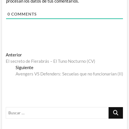
procesan los datos de tus comentarios.
0
COMMENTS
Navegación
Entrada
Anterior
anterior:
El secreto de Fierabrás – El Tuno Nocturno (CV)
de
Entrada
Siguiente
entradas
siguiente:
Avengers VS Defenders: Secuelas que no funcionarían (II)
Buscar
…