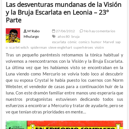
Las desventuras mundanas de la Visión
y la Bruja Escarlata en Leonia – 23º
Parte
M'Rabo
27/06/2012
No hay comentarios
Mhulargo
años 80
bruja
escarlata
cómic
comics
humor
Marvel
sap
o
scarlet witch
spiderman
steve englehart
superhéroes
visión
Tras un pequeño paréntesis retomamos la tónica habitual y
volvemos a reencontrarnos con la Visión y la Bruja Escarlata.
La última vez que les habíamos visto se encontraban en la
Luna viendo como Mercurio se volvía todo loco al descubrir
que su esposa Crystal le había puesto los cuernos con Norm
Webster, el vendedor de casas para a continuación huir de la
luna. Con este dramón familiar entre manos uno esperaría que
nuestros protagonistas estuviesen dedicando todos sus
esfuerzos a encontrar a Mercurio y tratar de ayudarle, pero se
ve que tenían otras prioridades en mente…