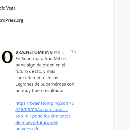
cío Vega
rdPress.org