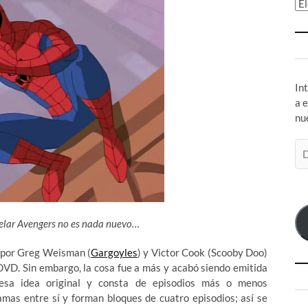
Ar
In
a 
nu
Di
de
co
el
ncelar Avengers no es nada nuevo…
a por Greg Weisman (
Gargoyles
) y Victor Cook (Scooby Doo)
DVD. Sin embargo, la cosa fue a más y acabó siendo emitida
 esa idea original y consta de episodios más o menos
mas entre sí y forman bloques de cuatro episodios; así se