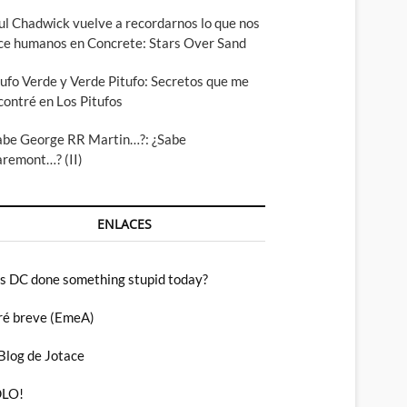
ul Chadwick vuelve a recordarnos lo que nos
ce humanos en Concrete: Stars Over Sand
tufo Verde y Verde Pitufo: Secretos que me
contré en Los Pitufos
abe George RR Martin…?: ¿Sabe
aremont…? (II)
ENLACES
s DC done something stupid today?
ré breve (EmeA)
 Blog de Jotace
LO!