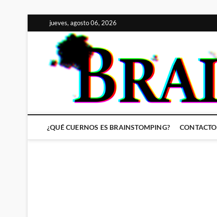
Saltar
jueves, agosto 06, 2026
al
contenido
¿QUÉ CUERNOS ES BRAINSTOMPING?
CONTACTO