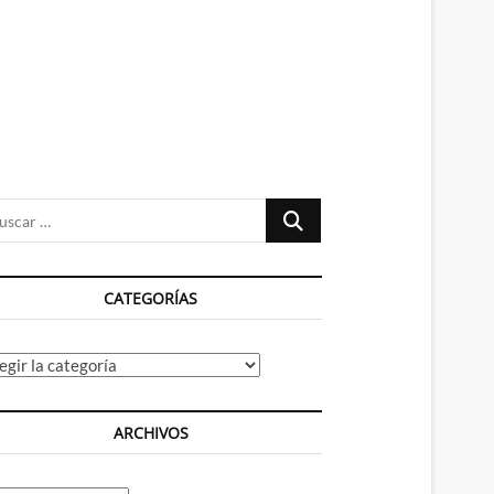
n
ú
Buscar
…
CATEGORÍAS
tegorías
ARCHIVOS