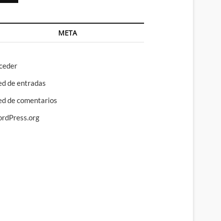
META
ceder
ed de entradas
ed de comentarios
rdPress.org