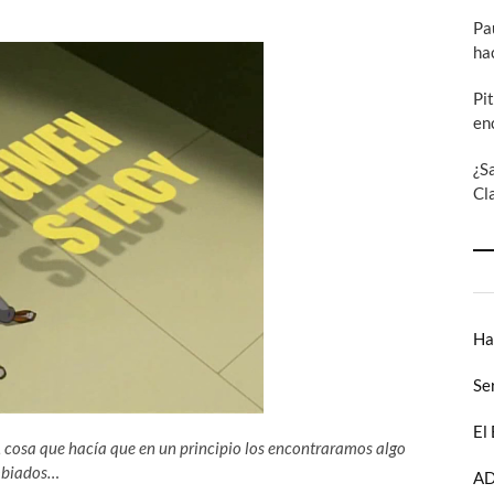
Pa
ha
Pi
en
¿S
Cl
Ha
Se
El
, cosa que hacía que en un principio los encontraramos algo
biados…
AD