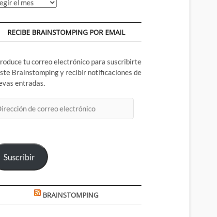
chivos
RECIBE BRAINSTOMPING POR EMAIL
troduce tu correo electrónico para suscribirte
este Brainstomping y recibir notificaciones de
evas entradas.
rección
rreo
ectrónico
Suscribir
BRAINSTOMPING