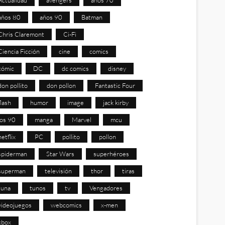
años 80
años 90
Batman
Chris Claremont
Ci-Fi
Ciencia Ficción
cine
comics
cómic
DC
dc comics
disney
don pollito
don pollon
Fantastic Four
flash
humor
image
jack kirby
los 90
manga
Marvel
mcu
netflix
PC
pollito
pollon
spiderman
Star Wars
superhéroes
superman
televisión
thor
tiras
tuna
tunos
tv
Vengadores
videojuegos
webcomics
x-men
xbox