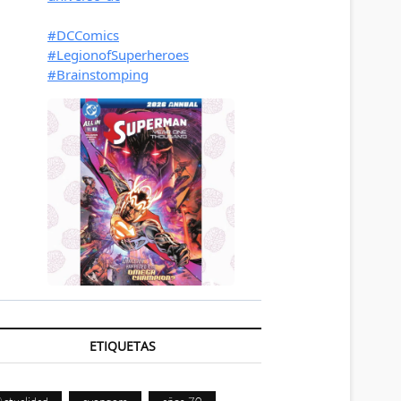
ETIQUETAS
Actualidad
avengers
años 70