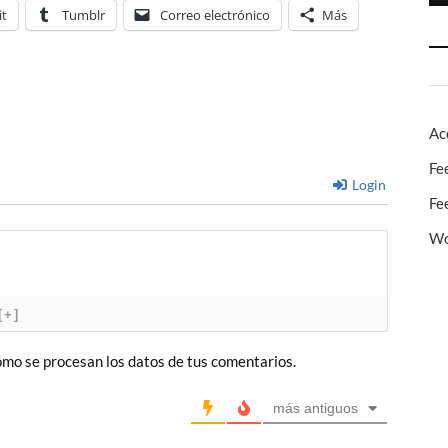
it
Tumblr
Correo electrónico
Más
Ac
Fe
Login
Fe
Wo
[+]
mo se procesan los datos de tus comentarios.
más antiguos