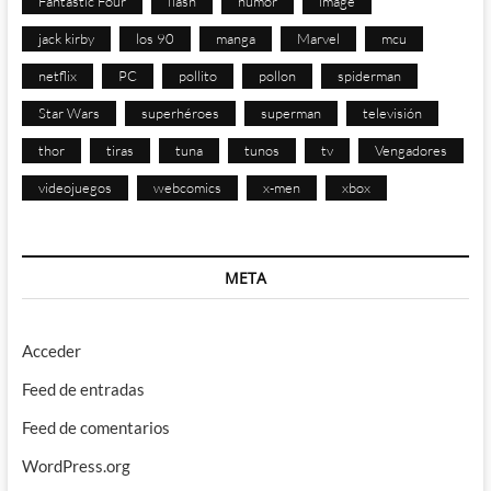
Fantastic Four
flash
humor
image
jack kirby
los 90
manga
Marvel
mcu
netflix
PC
pollito
pollon
spiderman
Star Wars
superhéroes
superman
televisión
thor
tiras
tuna
tunos
tv
Vengadores
videojuegos
webcomics
x-men
xbox
META
Acceder
Feed de entradas
Feed de comentarios
WordPress.org