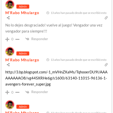
Admin
M'Rabo Mhulargo
13 años han pasado desde que se escribió esto
No lo dejes desgraciado! vuelve al juego! Vengador una vez
vengador para siempre!!!
Responder
0
Admin
M'Rabo Mhulargo
13 años han pasado desde que se escribió esto
http://3.bp.blogspot.com/-1_mVHnZXaMs/TqhooerDU9I/AAA
AAAAAAO8/vg44SXRHe6g/s1600/63140-11015-96136-1-
avengers-forever_super.jpg
Responder
0
Admin
M'Rabo Mhulargo
13 años han pasado desde que se escribió esto