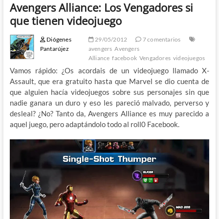
Avengers Alliance: Los Vengadores si
que tienen videojuego
Diógenes
29/05/2012
7 comentarios
Pantarújez
avengers
Avengers
Alliance
facebook
Vengadores
videojuegos
Vamos rápido: ¿Os acordais de un videojuego llamado X-
Assault, que era gratuito hasta que Marvel se dio cuenta de
que alguien hacía videojuegos sobre sus personajes sin que
nadie ganara un duro y eso les pareció malvado, perverso y
desleal? ¿No? Tanto da, Avengers Alliance es muy parecido a
aquel juego, pero adaptándolo todo al roll0 Facebook.