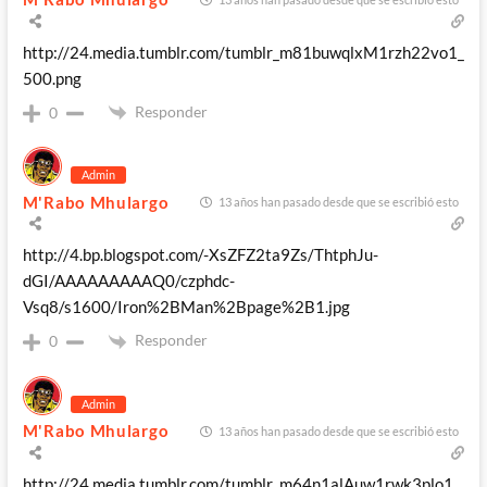
http://24.media.tumblr.com/tumblr_m81buwqlxM1rzh22vo1_
500.png
Responder
0
Admin
M'Rabo Mhulargo
13 años han pasado desde que se escribió esto
http://4.bp.blogspot.com/-XsZFZ2ta9Zs/ThtphJu-
dGI/AAAAAAAAAQ0/czphdc-
Vsq8/s1600/Iron%2BMan%2Bpage%2B1.jpg
Responder
0
Admin
M'Rabo Mhulargo
13 años han pasado desde que se escribió esto
http://24.media.tumblr.com/tumblr_m64n1alAuw1rwk3plo1_