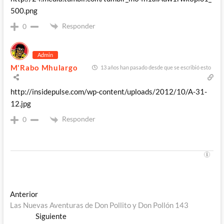
500.png
Responder
0
Admin
M'Rabo Mhulargo
13 años han pasado desde que se escribió esto
http://insidepulse.com/wp-content/uploads/2012/10/A-31-
12.jpg
Responder
0
Navegación
Entrada
Anterior
anterior:
Las Nuevas Aventuras de Don Pollito y Don Pollón 143
de
Entrada
Siguiente