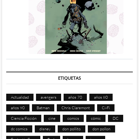
ETIQUETAS
Actualidad
avengers
años 70
años 80
años 90
Batman
Chris Claremont
Ci-Fi
Ciencia Ficción
cine
comics
cómic
DC
dc comics
disney
don pollito
don pollon