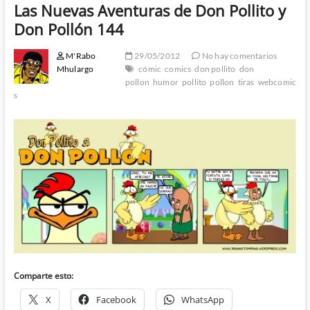
Las Nuevas Aventuras de Don Pollito y
Don Pollón 144
M'Rabo
29/05/2012
No hay comentarios
Mhulargo
cómic
comics
don pollito
don
pollon
humor
pollito
pollon
tiras
webcomic
s
Comparte esto:
X
Facebook
WhatsApp