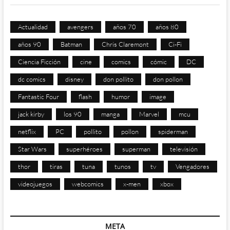
Actualidad
avengers
años 70
años 80
años 90
Batman
Chris Claremont
Ci-Fi
Ciencia Ficción
cine
comics
cómic
DC
dc comics
disney
don pollito
don pollon
Fantastic Four
flash
humor
image
jack kirby
los 90
manga
Marvel
mcu
netflix
PC
pollito
pollon
spiderman
Star Wars
superhéroes
superman
televisión
thor
tiras
tuna
tunos
tv
Vengadores
videojuegos
webcomics
x-men
xbox
META