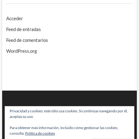
Acceder
Feed de entradas
Feed de comentarios
WordPress.org
Privacidad y cookies: este sitio usa cookies. Si continúas navegando por él,
aceptas su uso.
Para obtener más información, incluido cómo gestionar las cookies,
BRAINSTOMPING
| Diseñado por:
Theme Freesia
|
WordPress
| © Todos
consulta:
Política de cookies
los derechos reservados