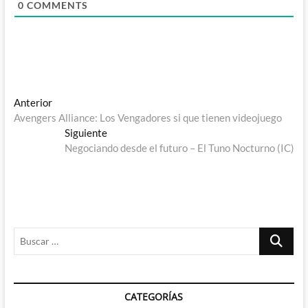
0
COMMENTS
Navegación
Entrada
Anterior
anterior:
Avengers Alliance: Los Vengadores si que tienen videojuego
de
Entrada
Siguiente
entradas
siguiente:
Negociando desde el futuro – El Tuno Nocturno (IC)
Buscar
…
CATEGORÍAS