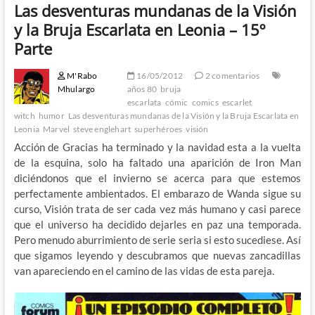
Las desventuras mundanas de la Visión
y la Bruja Escarlata en Leonia – 15º
Parte
M'Rabo
16/05/2012
2 comentarios
Mhulargo
años 80
bruja
escarlata
cómic
comics
escarlet
witch
humor
Las desventuras mundanas de la Visión y la Bruja Escarlata en
Leonia
Marvel
steve englehart
superhéroes
visión
Acción de Gracias ha terminado y la navidad esta a la vuelta
de la esquina, solo ha faltado una aparición de Iron Man
diciéndonos que el invierno se acerca para que estemos
perfectamente ambientados. El embarazo de Wanda sigue su
curso, Visión trata de ser cada vez más humano y casi parece
que el universo ha decidido dejarles en paz una temporada.
Pero menudo aburrimiento de serie seria si esto sucediese. Así
que sigamos leyendo y descubramos que nuevas zancadillas
van apareciendo en el camino de las vidas de esta pareja.