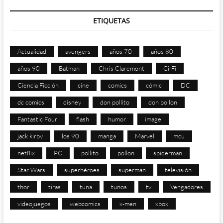
ETIQUETAS
Actualidad
avengers
años 70
años 80
años 90
Batman
Chris Claremont
Ci-Fi
Ciencia Ficción
cine
comics
cómic
DC
dc comics
disney
don pollito
don pollon
Fantastic Four
flash
humor
image
jack kirby
los 90
manga
Marvel
mcu
netflix
PC
pollito
pollon
spiderman
Star Wars
superhéroes
superman
televisión
thor
tiras
tuna
tunos
tv
Vengadores
videojuegos
webcomics
x-men
xbox