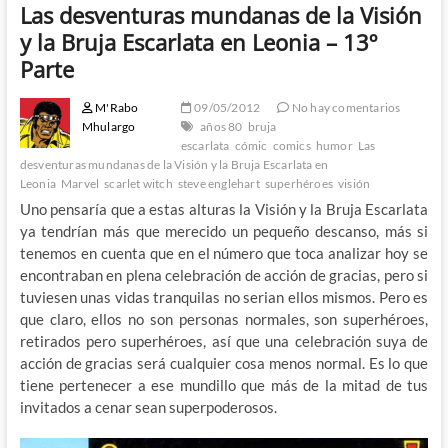
Las desventuras mundanas de la Visión
y la Bruja Escarlata en Leonia – 13º
Parte
M'Rabo
09/05/2012
No hay comentarios
Mhulargo
años 80
bruja
escarlata
cómic
comics
humor
Las
desventuras mundanas de la Visión y la Bruja Escarlata en
Leonia
Marvel
scarlet witch
steve englehart
superhéroes
visión
Uno pensaría que a estas alturas la Visión y la Bruja Escarlata
ya tendrían más que merecido un pequeño descanso, más si
tenemos en cuenta que en el número que toca analizar hoy se
encontraban en plena celebración de acción de gracias, pero si
tuviesen unas vidas tranquilas no serian ellos mismos. Pero es
que claro, ellos no son personas normales, son superhéroes,
retirados pero superhéroes, así que una celebración suya de
acción de gracias será cualquier cosa menos normal. Es lo que
tiene pertenecer a ese mundillo que más de la mitad de tus
invitados a cenar sean superpoderosos.