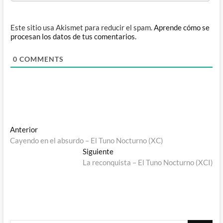
Este sitio usa Akismet para reducir el spam.
Aprende cómo se
procesan los datos de tus comentarios.
0
COMMENTS
Navegación
Entrada
Anterior
anterior:
Cayendo en el absurdo – El Tuno Nocturno (XC)
de
Entrada
Siguiente
entradas
siguiente:
La reconquista – El Tuno Nocturno (XCI)