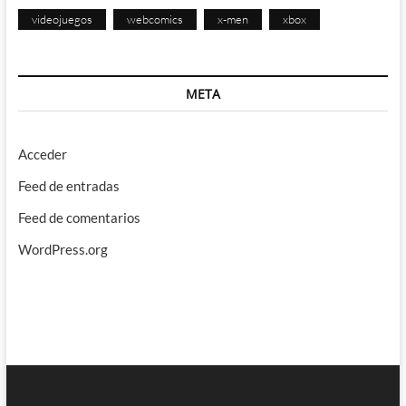
videojuegos
webcomics
x-men
xbox
META
Acceder
Feed de entradas
Feed de comentarios
WordPress.org