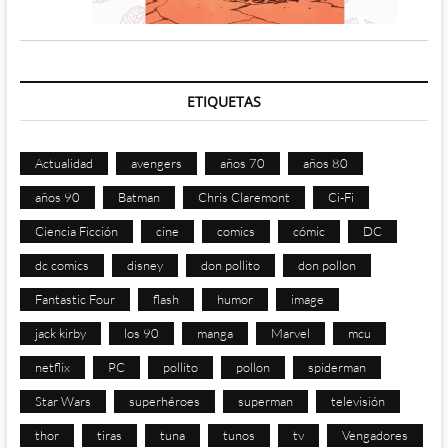
ETIQUETAS
Actualidad
avengers
años 70
años 80
años 90
Batman
Chris Claremont
Ci-Fi
Ciencia Ficción
cine
comics
cómic
DC
dc comics
disney
don pollito
don pollon
Fantastic Four
flash
humor
image
jack kirby
los 90
manga
Marvel
mcu
netflix
PC
pollito
pollon
spiderman
Star Wars
superhéroes
superman
televisión
thor
tiras
tuna
tunos
tv
Vengadores