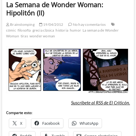
La Semana de Wonder Woman:
Hipolitón (II)
Brainstomping
19/04/2012
No hay comentarios
cómic
filosofía
grecia clásica
historia
humor
La semana de Wonder
Woman
tiras
wonder woman
Suscríbete al RSS de El Criticón.
Comparte esto:
X
Facebook
WhatsApp
Reddit
Tumblr
Correo electrónico