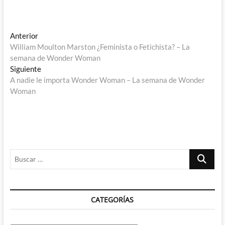
Navegación
Entrada
Anterior
anterior:
William Moulton Marston ¿Feminista o Fetichista? – La
de
semana de Wonder Woman
entradas
Entrada
Siguiente
siguiente:
A nadie le importa Wonder Woman – La semana de Wonder
Woman
Buscar
…
CATEGORÍAS