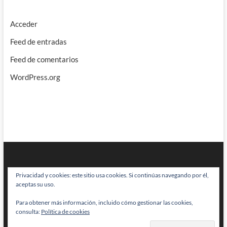
Acceder
Feed de entradas
Feed de comentarios
WordPress.org
Privacidad y cookies: este sitio usa cookies. Si continúas navegando por él,
aceptas su uso.
Para obtener más información, incluido cómo gestionar las cookies,
BRAINSTOMPING
| Diseñado por:
Theme Freesia
|
WordPress
| © Todos
consulta:
Política de cookies
los derechos reservados