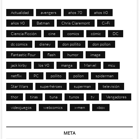
Actualidad
avengers
años 70
años 80
años 90
Batman
Chris Claremont
Ci-Fi
Ciencia Ficción
cine
comics
cómic
DC
dc comics
disney
don pollito
don pollon
Fantastic Four
flash
humor
image
jack kirby
los 90
manga
Marvel
mcu
netflix
PC
pollito
pollon
spiderman
Star Wars
superhéroes
superman
televisión
thor
tiras
tuna
tunos
tv
Vengadores
videojuegos
webcomics
x-men
xbox
META