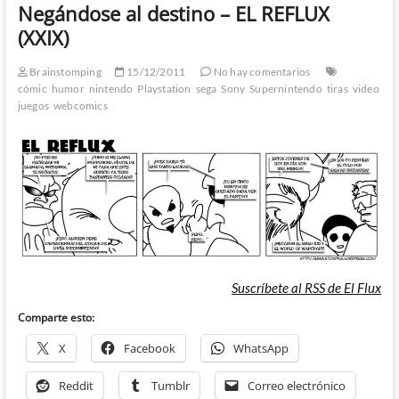
Negándose al destino – EL REFLUX
(XXIX)
Brainstomping
15/12/2011
No hay comentarios
cómic
humor
nintendo
Playstation
sega
Sony
Supernintendo
tiras
video
juegos
webcomics
Suscríbete al RSS de El Flux
Comparte esto:
X
Facebook
WhatsApp
Reddit
Tumblr
Correo electrónico