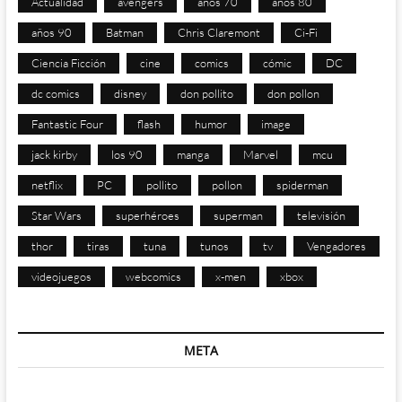
Actualidad
avengers
años 70
años 80
años 90
Batman
Chris Claremont
Ci-Fi
Ciencia Ficción
cine
comics
cómic
DC
dc comics
disney
don pollito
don pollon
Fantastic Four
flash
humor
image
jack kirby
los 90
manga
Marvel
mcu
netflix
PC
pollito
pollon
spiderman
Star Wars
superhéroes
superman
televisión
thor
tiras
tuna
tunos
tv
Vengadores
videojuegos
webcomics
x-men
xbox
META