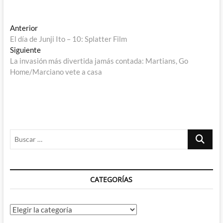
Navegación
Entrada
Anterior
anterior:
El día de Junji Ito – 10: Splatter Film
de
Entrada
Siguiente
entradas
siguiente:
La invasión más divertida jamás contada: Martians, Go
Home/Marciano vete a casa
Buscar
…
CATEGORÍAS
Categorías