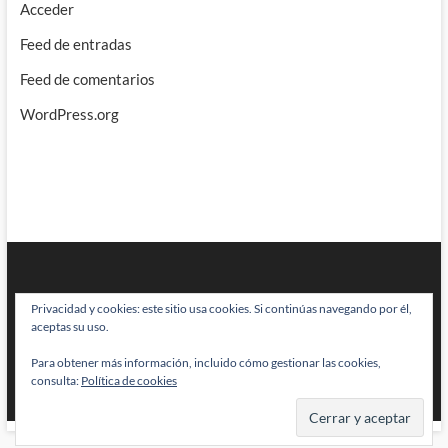
Acceder
Feed de entradas
Feed de comentarios
WordPress.org
Privacidad y cookies: este sitio usa cookies. Si continúas navegando por él,
aceptas su uso.
Para obtener más información, incluido cómo gestionar las cookies,
BRAINSTOMPING
| Diseñado por:
Theme Freesia
|
WordPress
| © Todos
consulta:
Política de cookies
los derechos reservados