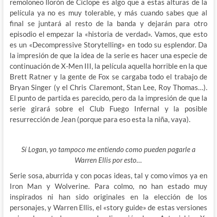
remoloneo llorón de Cíclope es algo que a estas alturas de la
película ya no es muy tolerable, y más cuando sabes que al
final se juntará al resto de la banda y dejarán para otro
episodio el empezar la «historia de verdad». Vamos, que esto
es un «Decompressive Storytelling» en todo su esplendor. Da
la impresión de que la idea de la serie es hacer una especie de
continuación de X-Men III, la película aquella horrible en la que
Brett Ratner y la gente de Fox se cargaba todo el trabajo de
Bryan Singer (y el Chris Claremont, Stan Lee, Roy Thomas…).
El punto de partida es parecido, pero da la impresión de que la
serie girará sobre el Club Fuego Infernal y la posible
resurrección de Jean (porque para eso esta la niña, vaya).
Sí Logan, yo tampoco me entiendo como pueden pagarle a
Warren Ellis por esto…
Serie sosa, aburrida y con pocas ideas, tal y como vimos ya en
Iron Man y Wolverine. Para colmo, no han estado muy
inspirados ni han sido originales en la elección de los
personajes, y Warren Ellis, el «story guide» de estas versiones