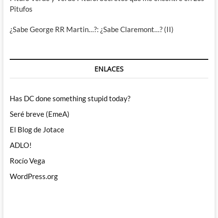
Pitufos
¿Sabe George RR Martin…?: ¿Sabe Claremont…? (II)
ENLACES
Has DC done something stupid today?
Seré breve (EmeA)
El Blog de Jotace
ADLO!
Rocío Vega
WordPress.org