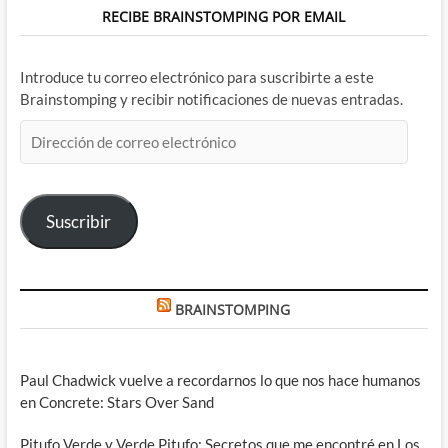
RECIBE BRAINSTOMPING POR EMAIL
Introduce tu correo electrónico para suscribirte a este
Brainstomping y recibir notificaciones de nuevas entradas.
Dirección
de
correo
electrónico
Suscribir
BRAINSTOMPING
Paul Chadwick vuelve a recordarnos lo que nos hace humanos
en Concrete: Stars Over Sand
Pitufo Verde y Verde Pitufo: Secretos que me encontré en Los