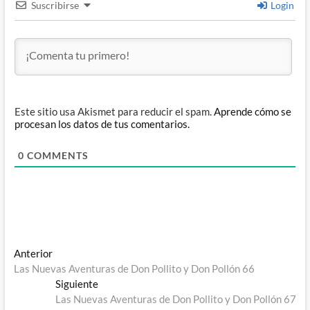
Suscribirse
Login
Este sitio usa Akismet para reducir el spam.
Aprende cómo se
procesan los datos de tus comentarios.
0
COMMENTS
Navegación
Entrada
Anterior
anterior:
Las Nuevas Aventuras de Don Pollito y Don Pollón 66
de
Entrada
Siguiente
entradas
siguiente:
Las Nuevas Aventuras de Don Pollito y Don Pollón 67