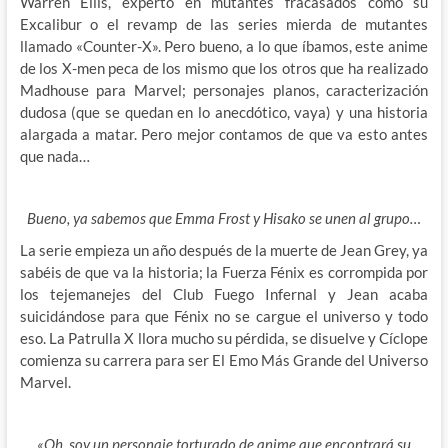
Warren Ellis, experto en mutantes fracasados como su
Excalibur o el revamp de las series mierda de mutantes
llamado «Counter-X». Pero bueno, a lo que íbamos, este anime
de los X-men peca de los mismo que los otros que ha realizado
Madhouse para Marvel; personajes planos, caracterización
dudosa (que se quedan en lo anecdótico, vaya) y una historia
alargada a matar. Pero mejor contamos de que va esto antes
que nada…
Bueno, ya sabemos que Emma Frost y Hisako se unen al grupo…
La serie empieza un año después de la muerte de Jean Grey, ya
sabéis de que va la historia; la Fuerza Fénix es corrompida por
los tejemanejes del Club Fuego Infernal y Jean acaba
suicidándose para que Fénix no se cargue el universo y todo
eso. La Patrulla X llora mucho su pérdida, se disuelve y Cíclope
comienza su carrera para ser El Emo Más Grande del Universo
Marvel.
«Oh, soy un personaje torturado de anime que encontrará su