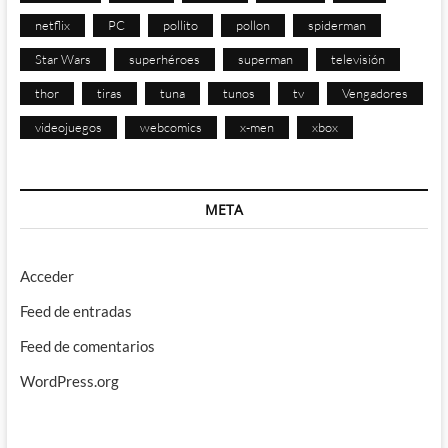
netflix
PC
pollito
pollon
spiderman
Star Wars
superhéroes
superman
televisión
thor
tiras
tuna
tunos
tv
Vengadores
videojuegos
webcomics
x-men
xbox
META
Acceder
Feed de entradas
Feed de comentarios
WordPress.org