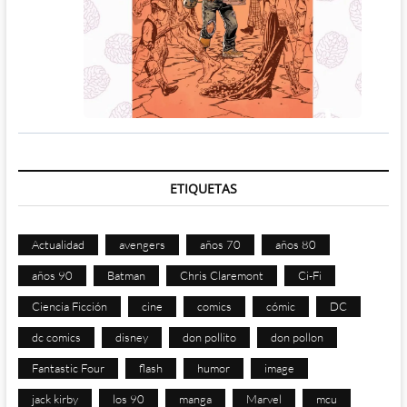
ETIQUETAS
Actualidad
avengers
años 70
años 80
años 90
Batman
Chris Claremont
Ci-Fi
Ciencia Ficción
cine
comics
cómic
DC
dc comics
disney
don pollito
don pollon
Fantastic Four
flash
humor
image
jack kirby
los 90
manga
Marvel
mcu