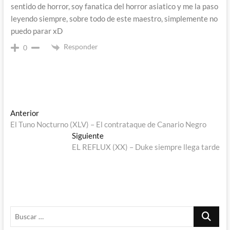
sentido de horror, soy fanatica del horror asiatico y me la paso
leyendo siempre, sobre todo de este maestro, simplemente no
puedo parar xD
Responder
0
Navegación
Entrada
Anterior
anterior:
El Tuno Nocturno (XLV) – El contrataque de Canario Negro
de
Entrada
Siguiente
entradas
siguiente:
EL REFLUX (XX) – Duke siempre llega tarde
Buscar
…