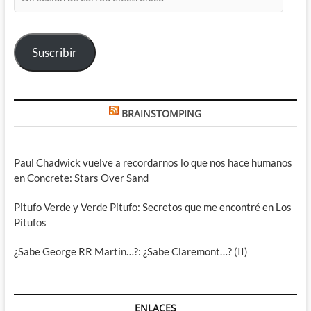
de
correo
electrónico
Suscribir
BRAINSTOMPING
Paul Chadwick vuelve a recordarnos lo que nos hace humanos
en Concrete: Stars Over Sand
Pitufo Verde y Verde Pitufo: Secretos que me encontré en Los
Pitufos
¿Sabe George RR Martin…?: ¿Sabe Claremont…? (II)
ENLACES