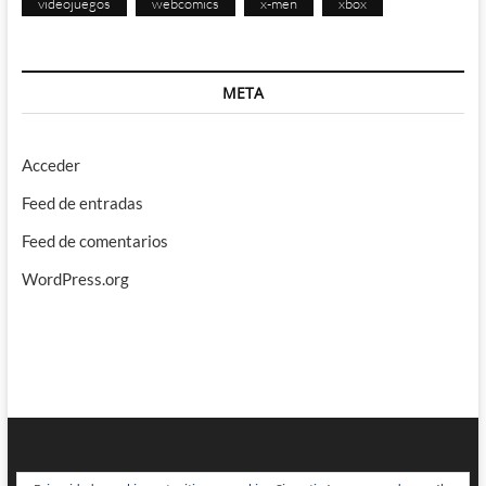
videojuegos
webcomics
x-men
xbox
META
Acceder
Feed de entradas
Feed de comentarios
WordPress.org