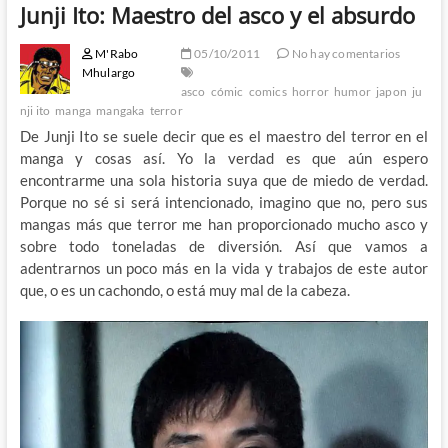
Junji Ito: Maestro del asco y el absurdo
M'Rabo
05/10/2011
No hay comentarios
Mhulargo
asco
cómic
comics
horror
humor
japon
ju
nji ito
manga
mangaka
terror
De Junji Ito se suele decir que es el maestro del terror en el
manga y cosas así. Yo la verdad es que aún espero
encontrarme una sola historia suya que de miedo de verdad.
Porque no sé si será intencionado, imagino que no, pero sus
mangas más que terror me han proporcionado mucho asco y
sobre todo toneladas de diversión. Así que vamos a
adentrarnos un poco más en la vida y trabajos de este autor
que, o es un cachondo, o está muy mal de la cabeza.