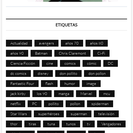
ETIQUETAS
Actualidad
avengers
años 70
años 80
años 90
Batman
Chris Claremont
Ci-Fi
Ciencia Ficción
cine
comics
cómic
DC
dc comics
disney
don pollito
don pollon
Fantastic Four
flash
humor
image
jack kirby
los 90
manga
Marvel
mcu
netflix
PC
pollito
pollon
spiderman
Star Wars
superhéroes
superman
televisión
thor
tiras
tuna
tunos
tv
Vengadores