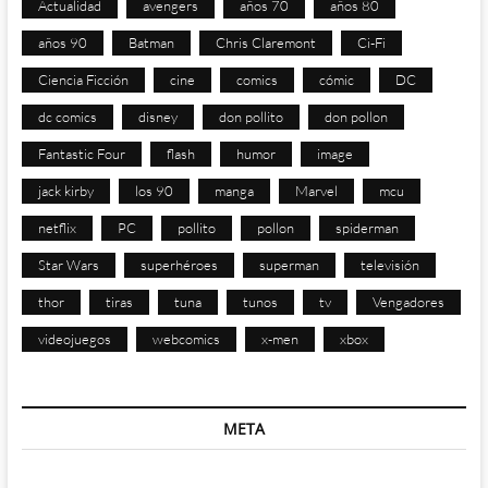
Actualidad
avengers
años 70
años 80
años 90
Batman
Chris Claremont
Ci-Fi
Ciencia Ficción
cine
comics
cómic
DC
dc comics
disney
don pollito
don pollon
Fantastic Four
flash
humor
image
jack kirby
los 90
manga
Marvel
mcu
netflix
PC
pollito
pollon
spiderman
Star Wars
superhéroes
superman
televisión
thor
tiras
tuna
tunos
tv
Vengadores
videojuegos
webcomics
x-men
xbox
META