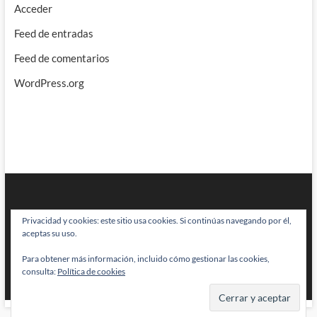
Acceder
Feed de entradas
Feed de comentarios
WordPress.org
Privacidad y cookies: este sitio usa cookies. Si continúas navegando por él,
aceptas su uso.
Para obtener más información, incluido cómo gestionar las cookies,
BRAINSTOMPING
| Diseñado por:
Theme Freesia
|
WordPress
| © Todos
consulta:
Política de cookies
los derechos reservados