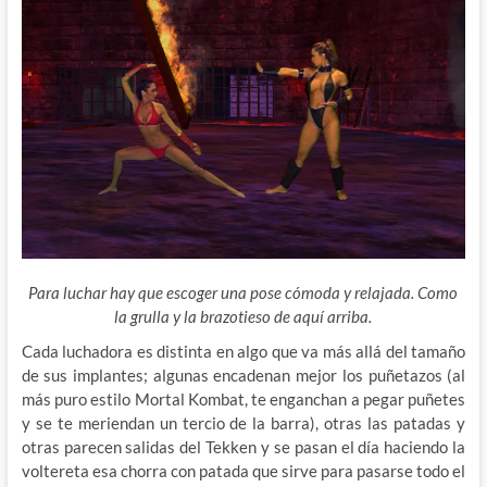
Para luchar hay que escoger una pose cómoda y relajada. Como
la grulla y la brazotieso de aquí arriba.
Cada luchadora es distinta en algo que va más allá del tamaño
de sus implantes; algunas encadenan mejor los puñetazos (al
más puro estilo Mortal Kombat, te enganchan a pegar puñetes
y se te meriendan un tercio de la barra), otras las patadas y
otras parecen salidas del Tekken y se pasan el día haciendo la
voltereta esa chorra con patada que sirve para pasarse todo el