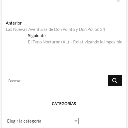
Navegación
Entrada
Anterior
anterior:
Las Nuevas Aventuras de Don Pollito y Don Pollón 34
de
Entrada
Siguiente
entradas
siguiente:
El Tuno Nocturno (XL) – Relativizando lo imposible
Buscar
…
CATEGORÍAS
Categorías