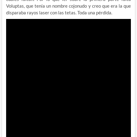
Voluptas, que tenía un nombre cojonudo y creo que era la que
disparaba rayos laser con las tetas. Toda una pérdida.