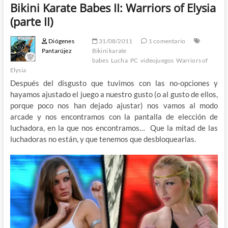
Bikini Karate Babes II: Warriors of Elysia
(parte II)
Diógenes
31/08/2011
1 comentario
Pantarújez
Bikini karate
babes
Lucha
PC
videojuegos
Warriors of
Elysia
Después del disgusto que tuvimos con las no-opciones y
hayamos ajustado el juego a nuestro gusto (o al gusto de ellos,
porque poco nos han dejado ajustar) nos vamos al modo
arcade y nos encontramos con la pantalla de elección de
luchadora, en la que nos encontramos… Que la mitad de las
luchadoras no están, y que tenemos que desbloquearlas.