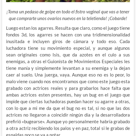
¡Toma un pedaso de golpe en todo el fistro vaginal que vas a tener
que comprarte unos ovarios nuevos en la teletienda! ¡Cobarde!
Luego estan los agarres. Resulta que claro, como el juego tiene
fondos 3d, los agarres se hacen con una tridimensionalidad
inusitada e incluyen giros de cámara y todo eso. Cada
luchadora tiene su movimiento especial, y aunque algunos
sean originales como Isis, que da azotes en el culo a sus
enemigas, a otras el Guionista de Movimientos Especiales les
tiene manía y simplemente levantan a su enemiga y la dejan
caer al suelo. Una juerga, vaya. Aunque eso no es lo peor, lo
malo viene cuando nos encontramos que como este juego esta
grabado con actrices reales y para grabarlos hace falta que
ambas actrices esten presentes, hay un bug en el juego que
impide que ciertas luchadoras puedan hacer su agarre a otras,
con lo que a mi me da que el bug no es tal, si no que las dos
actrices no llegaron a coincidir ningún día y la desarrolladora
prefirió «bugearse». Aunque yo personalmente habría grabado
a otra actriz recibiendo los palos y en paz, total si le grabas de
espaldas poco se va a notar…