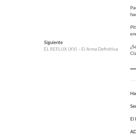
Pa
ha
Pi
en
Entrada
Siguiente
¿S
siguiente:
EL REFLUX (XV) – El Arma Definitiva
Cl
Ha
Se
El
AD