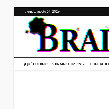
Saltar
viernes, agosto 07, 2026
al
contenido
¿QUÉ CUERNOS ES BRAINSTOMPING?
CONTACTO