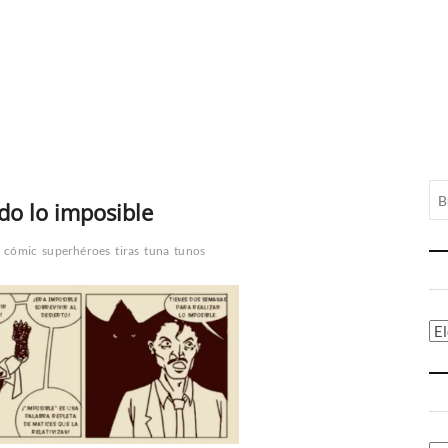
do lo imposible
cómic
superhéroes
tiras
tuna
tunos
Ca