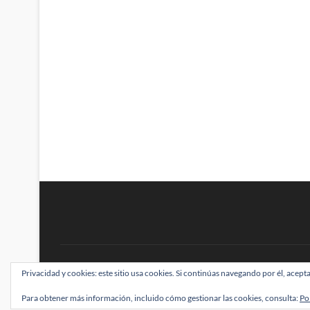
BRAINSTOMPING
Privacidad y cookies: este sitio usa cookies. Si continúas navegando por él, acepta
| Diseñado por:
Theme Freesia
|
WordPress
| ©
Para obtener más información, incluido cómo gestionar las cookies, consulta:
Po