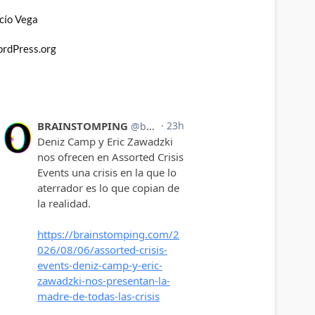
cío Vega
rdPress.org