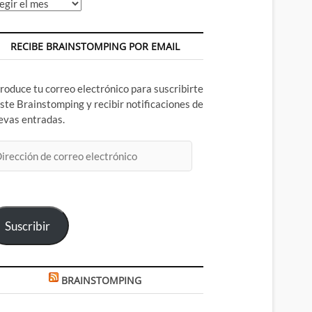
chivos
RECIBE BRAINSTOMPING POR EMAIL
troduce tu correo electrónico para suscribirte
este Brainstomping y recibir notificaciones de
evas entradas.
rección
rreo
ectrónico
Suscribir
BRAINSTOMPING