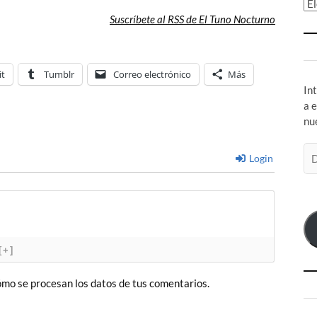
Ar
Suscríbete al RSS de El Tuno Nocturno
it
Tumblr
Correo electrónico
Más
In
a 
nu
Di
Login
de
co
el
[+]
mo se procesan los datos de tus comentarios.