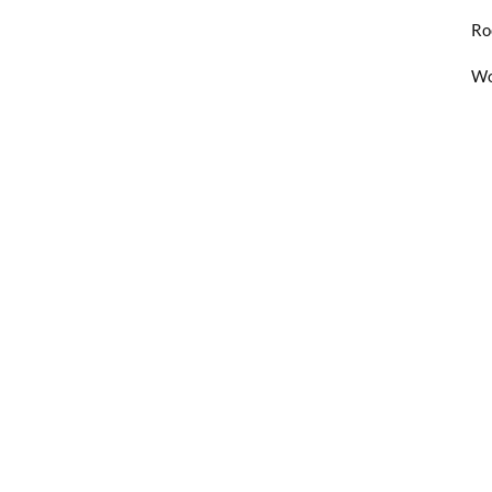
Ro
Wo