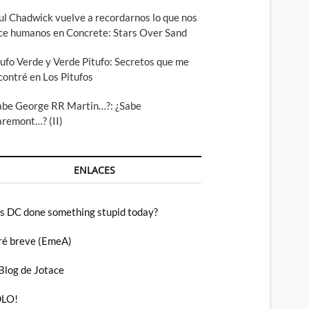
ul Chadwick vuelve a recordarnos lo que nos
ce humanos en Concrete: Stars Over Sand
tufo Verde y Verde Pitufo: Secretos que me
contré en Los Pitufos
abe George RR Martin…?: ¿Sabe
aremont…? (II)
ENLACES
s DC done something stupid today?
ré breve (EmeA)
 Blog de Jotace
LO!