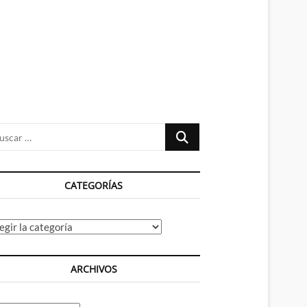
n
ú
Buscar
…
CATEGORÍAS
tegorías
ARCHIVOS