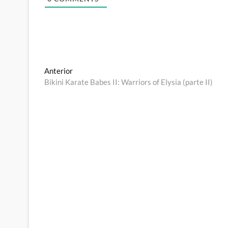
Navegación
Entrada
Anterior
anterior:
Bikini Karate Babes II: Warriors of Elysia (parte II)
de
entradas