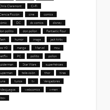
Chris Claremont
Ci-Fi
Ciencia Ficción
cine
comics
cómic
DC
dc comics
disney
don pollito
don pollon
Fantastic Four
flash
humor
image
jack kirby
los 90
manga
Marvel
mcu
netflix
PC
pollito
pollon
spiderman
Star Wars
superhéroes
superman
televisión
thor
tiras
tuna
tunos
tv
Vengadores
videojuegos
webcomics
x-men
xbox