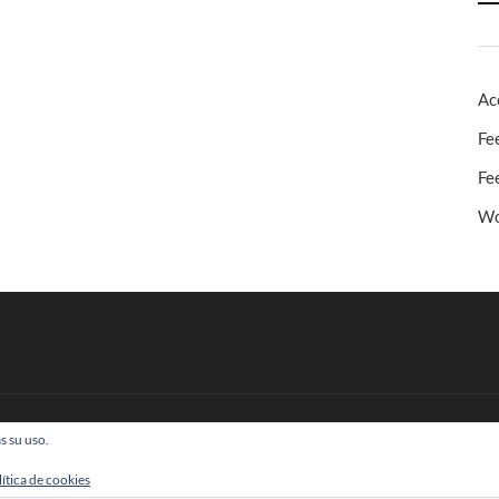
Ac
Fe
Fe
Wo
s su uso.
 Todos los derechos reservados
lítica de cookies