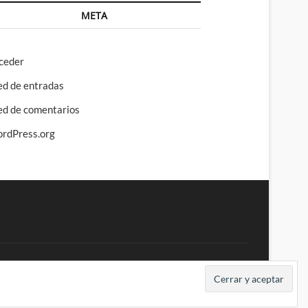
META
ceder
ed de entradas
ed de comentarios
rdPress.org