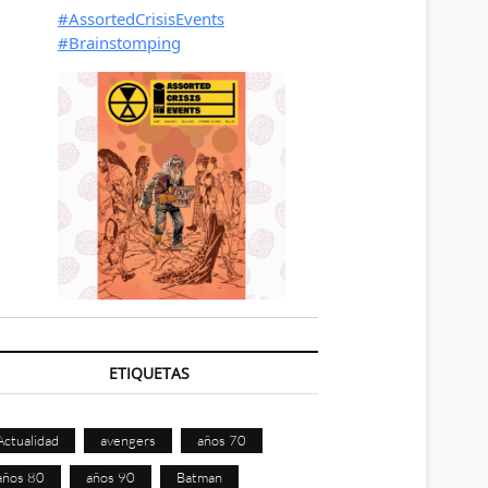
ETIQUETAS
Actualidad
avengers
años 70
años 80
años 90
Batman