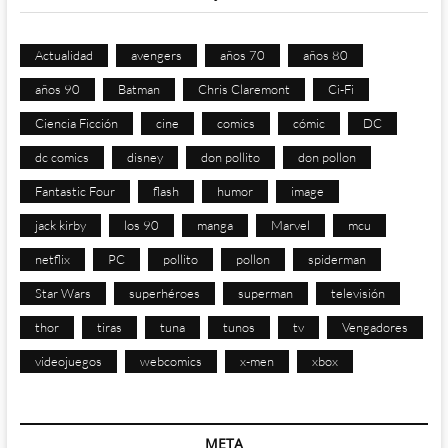
Actualidad
avengers
años 70
años 80
años 90
Batman
Chris Claremont
Ci-Fi
Ciencia Ficción
cine
comics
cómic
DC
dc comics
disney
don pollito
don pollon
Fantastic Four
flash
humor
image
jack kirby
los 90
manga
Marvel
mcu
netflix
PC
pollito
pollon
spiderman
Star Wars
superhéroes
superman
televisión
thor
tiras
tuna
tunos
tv
Vengadores
videojuegos
webcomics
x-men
xbox
META