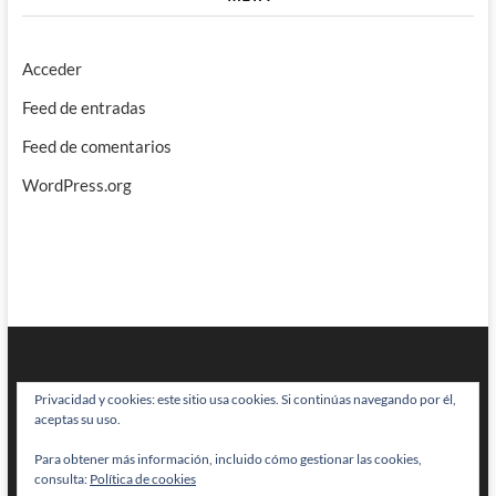
Acceder
Feed de entradas
Feed de comentarios
WordPress.org
Privacidad y cookies: este sitio usa cookies. Si continúas navegando por él,
aceptas su uso.
Para obtener más información, incluido cómo gestionar las cookies,
BRAINSTOMPING
| Diseñado por:
Theme Freesia
|
WordPress
| © Todos
consulta:
Política de cookies
los derechos reservados