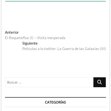
Navegación
Entrada
Anterior
anterior:
El Requeteflux (I) – Visita inesperada
de
Entrada
Siguiente
entradas
siguiente:
Películas a lo twitter: La Guerra de las Galaxias (III)
Buscar
…
CATEGORÍAS