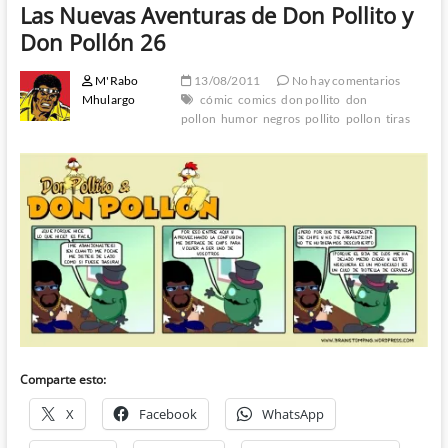
Las Nuevas Aventuras de Don Pollito y
Don Pollón 26
M'Rabo
13/08/2011
No hay comentarios
Mhulargo
cómic
comics
don pollito
don
pollon
humor
negros
pollito
pollon
tiras
Comparte esto:
X
Facebook
WhatsApp