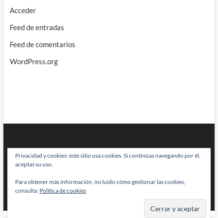
Acceder
Feed de entradas
Feed de comentarios
WordPress.org
Privacidad y cookies: este sitio usa cookies. Si continúas navegando por él,
aceptas su uso.
Para obtener más información, incluido cómo gestionar las cookies,
BRAINSTOMPING
| Diseñado por:
Theme Freesia
|
WordPress
| © Todos
consulta:
Política de cookies
los derechos reservados