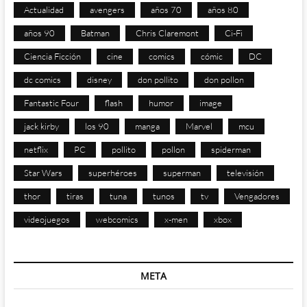
Actualidad
avengers
años 70
años 80
años 90
Batman
Chris Claremont
Ci-Fi
Ciencia Ficción
cine
comics
cómic
DC
dc comics
disney
don pollito
don pollon
Fantastic Four
flash
humor
image
jack kirby
los 90
manga
Marvel
mcu
netflix
PC
pollito
pollon
spiderman
Star Wars
superhéroes
superman
televisión
thor
tiras
tuna
tunos
tv
Vengadores
videojuegos
webcomics
x-men
xbox
META