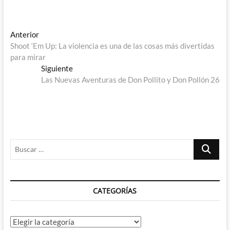
Navegación
Entrada
Anterior
anterior:
Shoot ‘Em Up: La violencia es una de las cosas más divertidas
de
para mirar
entradas
Entrada
Siguiente
siguiente:
Las Nuevas Aventuras de Don Pollito y Don Pollón 26
Buscar
…
CATEGORÍAS
Categorías