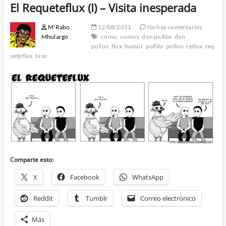
El Requeteflux (I) – Visita inesperada
M'Rabo
12/08/2011
No hay comentarios
Mhulargo
cómic
comics
don pollito
don
pollon
flux
humor
pollito
pollon
reflux
req
ueteflux
tiras
Comparte esto:
X
Facebook
WhatsApp
Reddit
Tumblr
Correo electrónico
Más