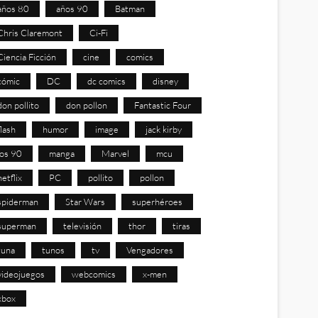
años 80
años 90
Batman
Chris Claremont
Ci-Fi
Ciencia Ficción
cine
comics
cómic
DC
dc comics
disney
don pollito
don pollon
Fantastic Four
flash
humor
image
jack kirby
los 90
manga
Marvel
mcu
netflix
PC
pollito
pollon
spiderman
Star Wars
superhéroes
superman
televisión
thor
tiras
tuna
tunos
tv
Vengadores
videojuegos
webcomics
x-men
xbox