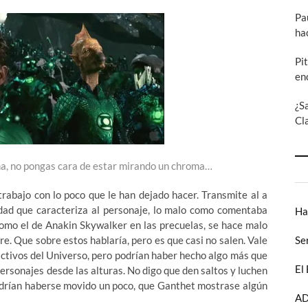
Pa
ha
Pi
en
¿S
Cl
a, no pongas cara de estar mirando un chroma…
rabajo con lo poco que le han dejado hacer. Transmite al a
ridad que caracteriza al personaje, lo malo como comentaba
Ha
como el de Anakin Skywalker en las precuelas, se hace malo
Se
ere. Que sobre estos hablaría, pero es que casi no salen. Vale
activos del Universo, pero podrían haber hecho algo más que
El
rsonajes desde las alturas. No digo que den saltos y luchen
odrían haberse movido un poco, que Ganthet mostrase algún
AD