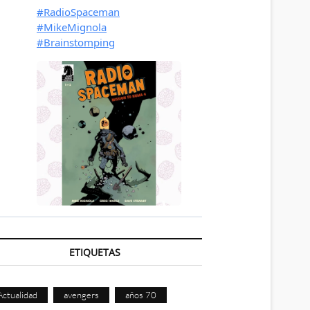
ETIQUETAS
Actualidad
avengers
años 70