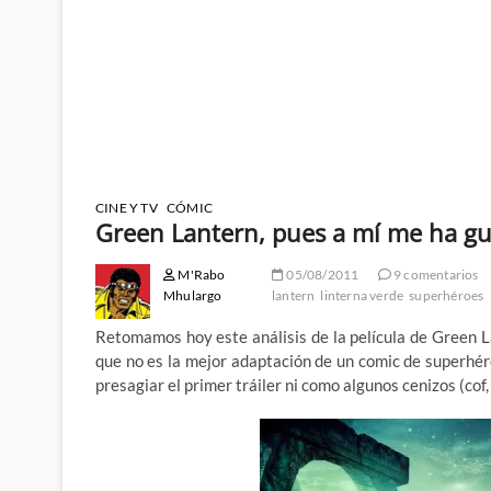
CINE Y TV
CÓMIC
Green Lantern, pues a mí me ha gu
M'Rabo
05/08/2011
9 comentarios
Mhulargo
lantern
linterna verde
superhéroes
Retomamos hoy este análisis de la película de Green L
que no es la mejor adaptación de un comic de superhér
presagiar el primer tráiler ni como algunos cenizos (cof