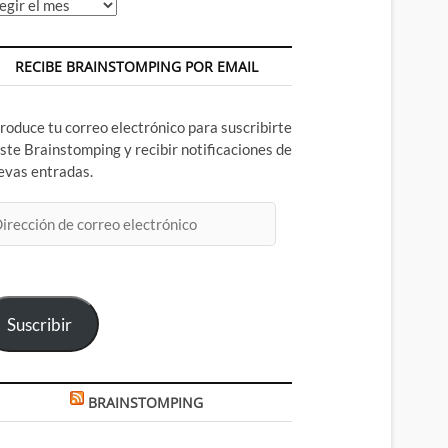
chivos
RECIBE BRAINSTOMPING POR EMAIL
troduce tu correo electrónico para suscribirte
este Brainstomping y recibir notificaciones de
evas entradas.
rección
rreo
ectrónico
Suscribir
BRAINSTOMPING