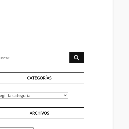
n
ú
Buscar
…
CATEGORÍAS
tegorías
ARCHIVOS