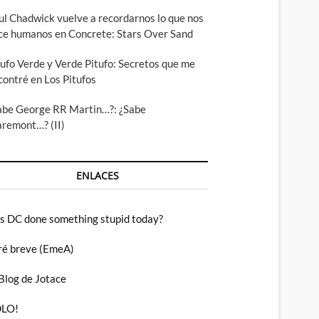
ul Chadwick vuelve a recordarnos lo que nos
ce humanos en Concrete: Stars Over Sand
tufo Verde y Verde Pitufo: Secretos que me
contré en Los Pitufos
abe George RR Martin…?: ¿Sabe
aremont…? (II)
ENLACES
s DC done something stupid today?
ré breve (EmeA)
 Blog de Jotace
LO!