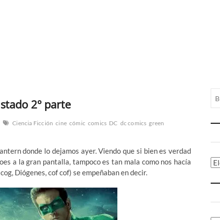
stado 2º parte
Ciencia Ficción
cine
cómic
comics
DC
dc comics
green
antern donde lo dejamos ayer. Viendo que si bien es verdad
oes a la gran pantalla, tampoco es tan mala como nos hacía
Ca
, cog, Diógenes, cof cof) se empeñaban en decir.