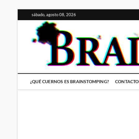
Saltar
sábado, agosto 08, 2026
al
contenido
¿QUÉ CUERNOS ES BRAINSTOMPING?
CONTACTO