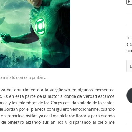
Ar
In
a 
nu
Di
de
co
tan malo como lo pintan…
el
que va del aburrimiento a la vergüenza en algunos momentos
. Es en esta parte de la historia donde de verdad estamos
nte y los miembros de los Corps casi dan miedo de lo reales
e Jordan por el planeta consiguieron emocionarme, cuando
entrenarlo a ostias ya casi me hicieron llorar y para cuando
 de Sinestro alzando sus anillos y disparando al cielo me