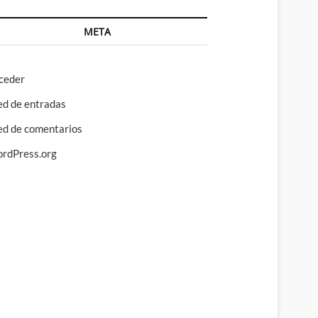
META
ceder
ed de entradas
ed de comentarios
rdPress.org