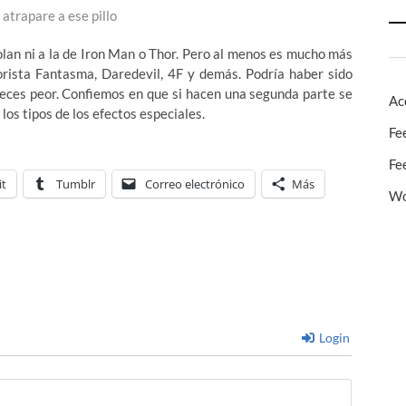
 atrapare a ese pillo
olan ni a la de Iron Man o Thor. Pero al menos es mucho más
rista Fantasma, Daredevil, 4F y demás. Podría haber sido
veces peor. Confiemos en que si hacen una segunda parte se
Ac
los tipos de los efectos especiales.
Fe
Fe
it
Tumblr
Correo electrónico
Más
Wo
Login