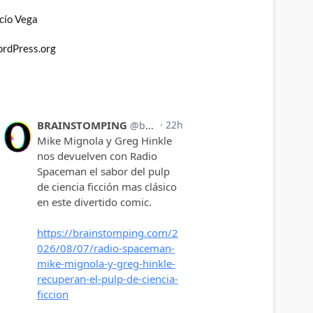
cío Vega
rdPress.org