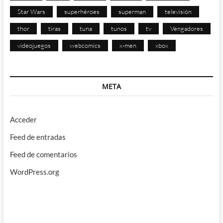
Star Wars
superhéroes
superman
televisión
thor
tiras
tuna
tunos
tv
Vengadores
videojuegos
webcomics
x-men
xbox
META
Acceder
Feed de entradas
Feed de comentarios
WordPress.org