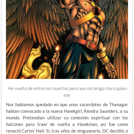
He vuelto de entre los muertos pero aun no tengo claro quien
soy
Nos habíamos quedado en que unos sacerdotes de Thanagar
habían convocado a la nueva Hawkgirl, Kendra Saunders, a su
mundo. Pretendían utilizar su conexión espiritual con los
halcones para traer de vuelta a Hawkman, así fue como
renació Carter Hall. Si, tras años de ningunearle, DC decidió, o