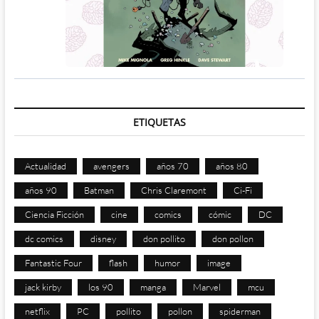
ETIQUETAS
Actualidad
avengers
años 70
años 80
años 90
Batman
Chris Claremont
Ci-Fi
Ciencia Ficción
cine
comics
cómic
DC
dc comics
disney
don pollito
don pollon
Fantastic Four
flash
humor
image
jack kirby
los 90
manga
Marvel
mcu
netflix
PC
pollito
pollon
spiderman