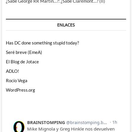
¿Sabe George RR Martin…?: ¿Sabe Claremont…? (II)
ENLACES
Has DC done something stupid today?
Seré breve (EmeA)
El Blog de Jotace
ADLO!
Rocío Vega
WordPress.org