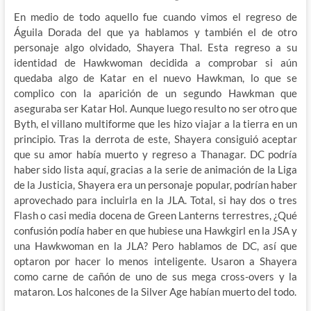
En medio de todo aquello fue cuando vimos el regreso de
Águila Dorada del que ya hablamos y también el de otro
personaje algo olvidado, Shayera Thal. Esta regreso a su
identidad de Hawkwoman decidida a comprobar si aún
quedaba algo de Katar en el nuevo Hawkman, lo que se
complico con la aparición de un segundo Hawkman que
aseguraba ser Katar Hol. Aunque luego resulto no ser otro que
Byth, el villano multiforme que les hizo viajar a la tierra en un
principio. Tras la derrota de este, Shayera consiguió aceptar
que su amor había muerto y regreso a Thanagar. DC podría
haber sido lista aquí, gracias a la serie de animación de la Liga
de la Justicia, Shayera era un personaje popular, podrían haber
aprovechado para incluirla en la JLA. Total, si hay dos o tres
Flash o casi media docena de Green Lanterns terrestres, ¿Qué
confusión podía haber en que hubiese una Hawkgirl en la JSA y
una Hawkwoman en la JLA? Pero hablamos de DC, así que
optaron por hacer lo menos inteligente. Usaron a Shayera
como carne de cañón de uno de sus mega cross-overs y la
mataron. Los halcones de la Silver Age habían muerto del todo.