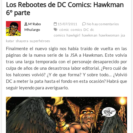
Los Rebootes de DC Comics: Hawkman
6º parte
M'Rabo
15/07/2011
No hay comentarios
Mhulargo
cómic
comics
DC
dc
comics
hawkgirl
hawkman
hawkwoman
jsa
katar
shayera
superhéroes
Finalmente el nuevo siglo nos había traído de vuelta en las
páginas de la nueva serie de la JSA a Hawkman. Este volvía
tras una larga temporada con el personaje desaparecido por
culpa de años de una desastrosa labor editorial. ¿Pero cuál de
los halcones volvió? ¿Y de que forma? Y sobre todo… ¿Volvió
DC a meter la pata hasta el fondo en esta ocasión? Habrá que
seguir leyendo para averiguarlo.