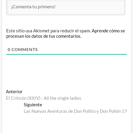
Este sitio usa Akismet para reducir el spam.
Aprende cómo se
procesan los datos de tus comentarios.
0
COMMENTS
Navegación
Entrada
Anterior
anterior:
El Criticón (XXIV) : All the single ladies
de
Entrada
Siguiente
entradas
siguiente:
Las Nuevas Aventuras de Don Pollito y Don Pollón 17