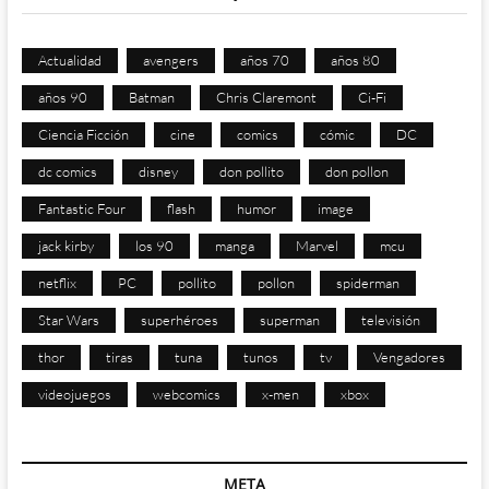
Actualidad
avengers
años 70
años 80
años 90
Batman
Chris Claremont
Ci-Fi
Ciencia Ficción
cine
comics
cómic
DC
dc comics
disney
don pollito
don pollon
Fantastic Four
flash
humor
image
jack kirby
los 90
manga
Marvel
mcu
netflix
PC
pollito
pollon
spiderman
Star Wars
superhéroes
superman
televisión
thor
tiras
tuna
tunos
tv
Vengadores
videojuegos
webcomics
x-men
xbox
META