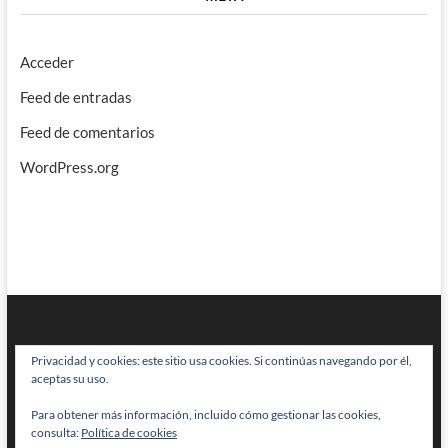
Acceder
Feed de entradas
Feed de comentarios
WordPress.org
Privacidad y cookies: este sitio usa cookies. Si continúas navegando por él,
aceptas su uso.
Para obtener más información, incluido cómo gestionar las cookies,
BRAINSTOMPING
| Diseñado por:
Theme Freesia
|
WordPress
| © Todos
consulta:
Política de cookies
los derechos reservados