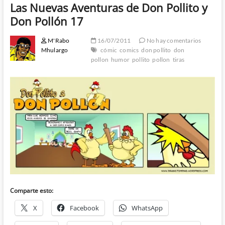
Las Nuevas Aventuras de Don Pollito y
Don Pollón 17
M'Rabo
16/07/2011
No hay comentarios
Mhulargo
cómic
comics
don pollito
don
pollon
humor
pollito
pollon
tiras
Comparte esto:
X
Facebook
WhatsApp