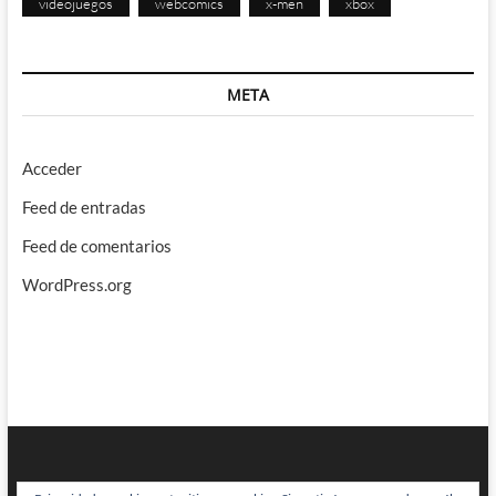
videojuegos
webcomics
x-men
xbox
META
Acceder
Feed de entradas
Feed de comentarios
WordPress.org