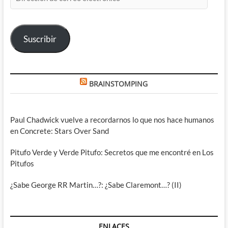
de
correo
electrónico
Suscribir
BRAINSTOMPING
Paul Chadwick vuelve a recordarnos lo que nos hace humanos
en Concrete: Stars Over Sand
Pitufo Verde y Verde Pitufo: Secretos que me encontré en Los
Pitufos
¿Sabe George RR Martin…?: ¿Sabe Claremont…? (II)
ENLACES