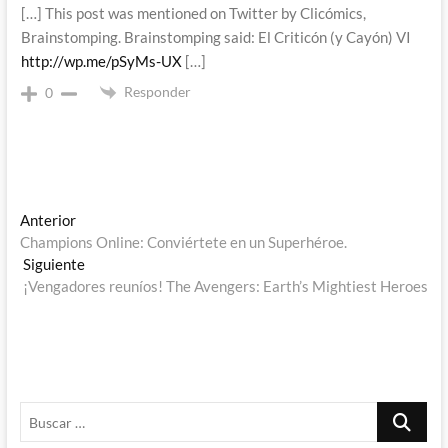
[…] This post was mentioned on Twitter by Clicómics,
Brainstomping. Brainstomping said: El Criticón (y Cayón) VI
http://wp.me/pSyMs-UX
[…]
Responder
0
Navegación
Entrada
Anterior
anterior:
Champions Online: Conviértete en un Superhéroe.
de
Entrada
Siguiente
entradas
siguiente:
¡Vengadores reuníos! The Avengers: Earth’s Mightiest Heroes
Buscar
…