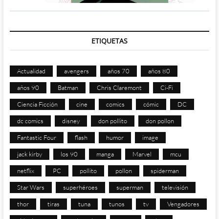
ETIQUETAS
Actualidad
avengers
años 70
años 80
años 90
Batman
Chris Claremont
Ci-Fi
Ciencia Ficción
cine
comics
cómic
DC
dc comics
disney
don pollito
don pollon
Fantastic Four
flash
humor
image
jack kirby
los 90
manga
Marvel
mcu
netflix
PC
pollito
pollon
spiderman
Star Wars
superhéroes
superman
televisión
thor
tiras
tuna
tunos
tv
Vengadores