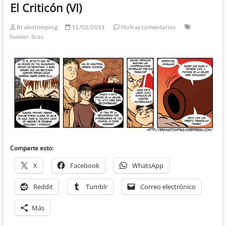
El Criticón (VI)
Brainstomping
11/02/2011
No hay comentarios
humor
tiras
Comparte esto:
X
Facebook
WhatsApp
Reddit
Tumblr
Correo electrónico
Más