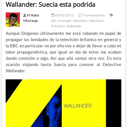
Wallander: Suecia esta podrida
M'Rabo
03/02/2011
3 comentarios
Mhulargo
bbc
branagh
televisión
television
britanica
wallander
Aunque Diógenes últimamente me está robando mi papel de
propagar las bondades de la televisión británica en general y
la BBC en particular no por ello voy a dejar de llevar a cabo mi
labor propagandística, que igual un día de estos me acaban
dando comisión o algo. Así que allá vamos otra vez. En esta
ocasión viajando hasta Suecia para conocer al Detective
Wallander.