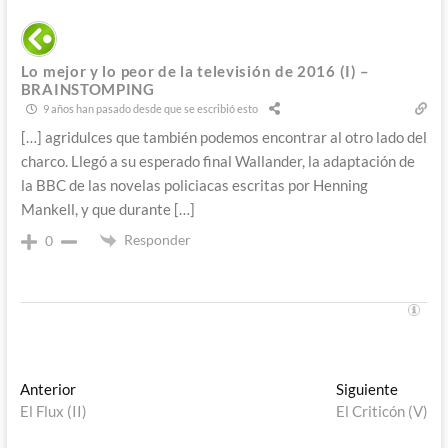
Lo mejor y lo peor de la televisión de 2016 (I) –
BRAINSTOMPING
9 años han pasado desde que se escribió esto
[…] agridulces que también podemos encontrar al otro lado del
charco. Llegó a su esperado final Wallander, la adaptación de
la BBC de las novelas policiacas escritas por Henning
Mankell, y que durante […]
Responder
0
Navegación
Entrada
Entrad
Anterior
Siguiente
anterior:
siguien
El Flux (II)
El Criticón (V)
de