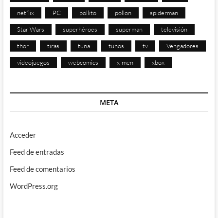
netflix
PC
pollito
pollon
spiderman
Star Wars
superhéroes
superman
televisión
thor
tiras
tuna
tunos
tv
Vengadores
videojuegos
webcomics
x-men
xbox
META
Acceder
Feed de entradas
Feed de comentarios
WordPress.org