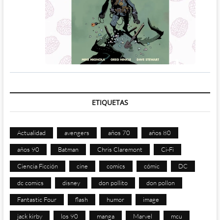
ETIQUETAS
Actualidad
avengers
años 70
años 80
años 90
Batman
Chris Claremont
Ci-Fi
Ciencia Ficción
cine
comics
cómic
DC
dc comics
disney
don pollito
don pollon
Fantastic Four
flash
humor
image
jack kirby
los 90
manga
Marvel
mcu