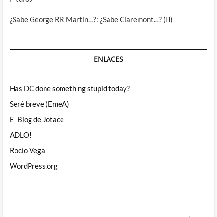
¿Sabe George RR Martin…?: ¿Sabe Claremont…? (II)
ENLACES
Has DC done something stupid today?
Seré breve (EmeA)
El Blog de Jotace
ADLO!
Rocío Vega
WordPress.org