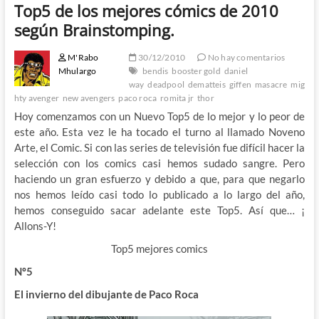
Top5 de los mejores cómics de 2010
según Brainstomping.
M'Rabo
30/12/2010
No hay comentarios
Mhulargo
bendis
booster gold
daniel
way
deadpool
dematteis
giffen
masacre
mig
hty avenger
new avengers
paco roca
romita jr
thor
Hoy comenzamos con un Nuevo Top5 de lo mejor y lo peor de
este año. Esta vez le ha tocado el turno al llamado Noveno
Arte, el Comic. Si con las series de televisión fue difícil hacer la
selección con los comics casi hemos sudado sangre. Pero
haciendo un gran esfuerzo y debido a que, para que negarlo
nos hemos leído casi todo lo publicado a lo largo del año,
hemos conseguido sacar adelante este Top5. Así que… ¡
Allons-Y!
Top5 mejores comics
Nº5
El invierno del dibujante de Paco Roca