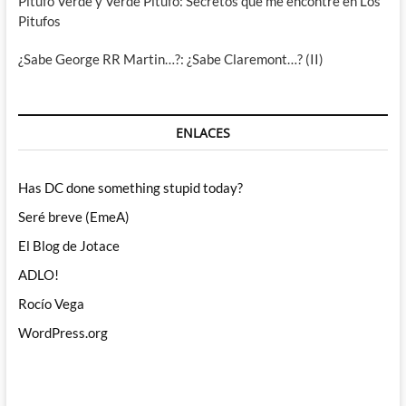
Pitufo Verde y Verde Pitufo: Secretos que me encontré en Los
Pitufos
¿Sabe George RR Martin…?: ¿Sabe Claremont…? (II)
ENLACES
Has DC done something stupid today?
Seré breve (EmeA)
El Blog de Jotace
ADLO!
Rocío Vega
WordPress.org