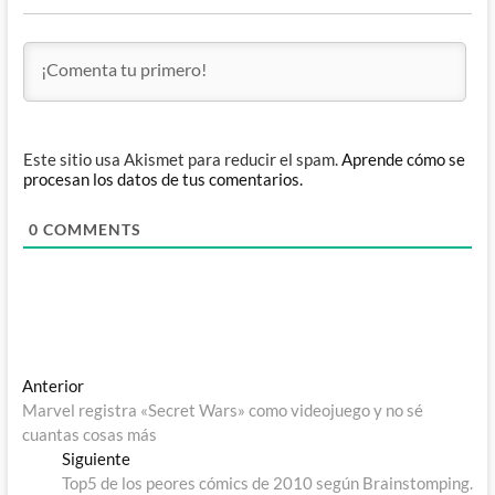
Este sitio usa Akismet para reducir el spam.
Aprende cómo se
procesan los datos de tus comentarios.
0
COMMENTS
Navegación
Entrada
Anterior
anterior:
Marvel registra «Secret Wars» como videojuego y no sé
de
cuantas cosas más
entradas
Entrada
Siguiente
siguiente:
Top5 de los peores cómics de 2010 según Brainstomping.