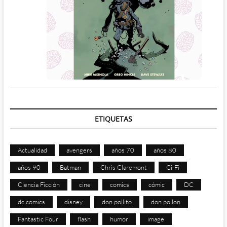
ETIQUETAS
Actualidad
avengers
años 70
años 80
años 90
Batman
Chris Claremont
Ci-Fi
Ciencia Ficción
cine
comics
cómic
DC
dc comics
disney
don pollito
don pollon
Fantastic Four
flash
humor
image