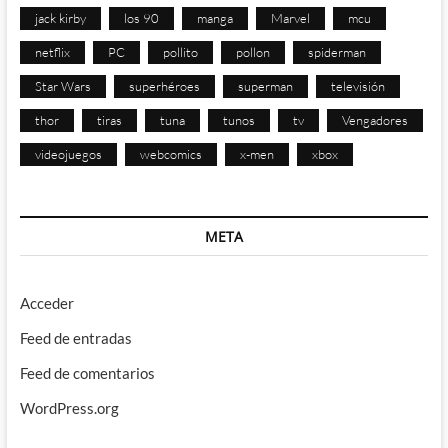
jack kirby
los 90
manga
Marvel
mcu
netflix
PC
pollito
pollon
spiderman
Star Wars
superhéroes
superman
televisión
thor
tiras
tuna
tunos
tv
Vengadores
videojuegos
webcomics
x-men
xbox
META
Acceder
Feed de entradas
Feed de comentarios
WordPress.org