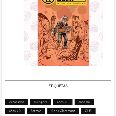
ETIQUETAS
Actualidad
avengers
años 70
años 80
años 90
Batman
Chris Claremont
Ci-Fi