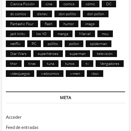
Ciencia Ficción
cine
comics
cómic
DC
dc comics
disney
don pollito
don pollon
Fantastic Four
flash
humor
image
jack kirby
los 90
manga
Marvel
mcu
netflix
PC
pollito
pollon
spiderman
Star Wars
superhéroes
superman
televisión
thor
tiras
tuna
tunos
tv
Vengadores
videojuegos
webcomics
x-men
xbox
META
Acceder
Feed de entradas