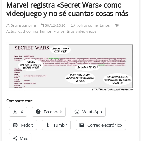
Marvel registra «Secret Wars» como
videojuego y no sé cuantas cosas más
Brainstomping
30/12/2010
No hay comentarios
Actualidad
comics
humor
Marvel
tiras
videojuegos
Comparte esto:
X
Facebook
WhatsApp
Reddit
Tumblr
Correo electrónico
Más