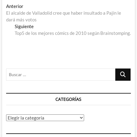
Navegación
Entrada
Anterior
anterior:
El alcalde de Valladolid cree que haber insultado a Pajín le
de
dará más votos
entradas
Entrada
Siguiente
siguiente:
Top5 de los mejores cómics de 2010 según Brainstomping.
Buscar
…
CATEGORÍAS
Categorías