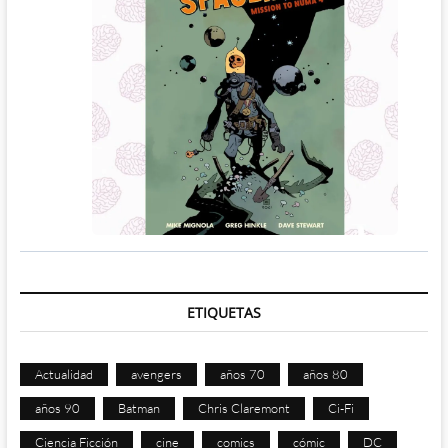
ETIQUETAS
Actualidad
avengers
años 70
años 80
años 90
Batman
Chris Claremont
Ci-Fi
Ciencia Ficción
cine
comics
cómic
DC