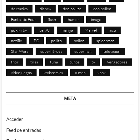
dc comics
disney
don pollito
don pollon
Fantastic Four
flash
humor
image
jack kirby
los 90
manga
Marvel
mcu
netflix
PC
pollito
pollon
spiderman
Star Wars
superhéroes
superman
televisión
thor
tiras
tuna
tunos
tv
Vengadores
videojuegos
webcomics
x-men
xbox
META
Acceder
Feed de entradas