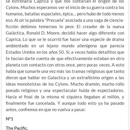
se estrenaría Caprica y que nos contarían el origen de los
Cylons. Muchos esperamos ver el inicio de su guerra contra los
humanos, batallas espaciales, épica… pero hubo de todo menos
eso. Al oír la palabra “Precuela” asociada a una saga de ciencia-
ficción debimos temernos lo peor. El creador de la nueva
Galáctica, Ronald D. Moore, decidió hacer algo diferente con
Caprica. Lo que se le ocurrió fue hacer una especie de drama
ambientado en un lejano mundo alienígena que parecía
Estados Unidos en los años 50. Si, a veces había detallitos que
te hacían darte cuenta de que efectivamente estaban en otro
planeta con contacto con otros once, pero pocas veces. A esto
había que sumarle una vez más las tramas religiosas que tanto
dieron que hablar en Galactica y un extrañísimo origen a las
ideas monoteístas de los Cylons. Mucho dramón, mucho rollo
pseudo religioso y una espectacular huida de espectadores.
Hacia el final de la misma ni siquiera llegaban al millón, y
finalmente fue cancelada. Y aunque todo esto ya ha pasado
antes, confiemos en que no vuelva a pasar.
Nº1
The Pacific.