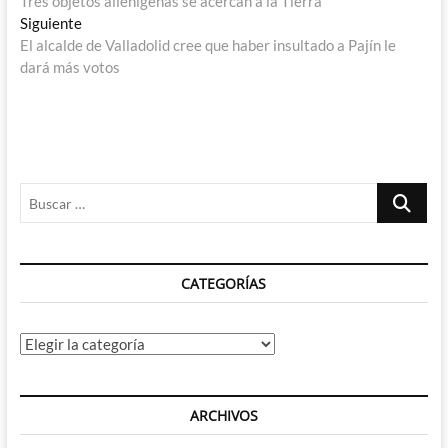
anterior:
Tres objetos alienigenas se acercan a la Tierra
de
Entrada
Siguiente
entradas
siguiente:
El alcalde de Valladolid cree que haber insultado a Pajín le
dará más votos
Buscar
…
CATEGORÍAS
Categorías
ARCHIVOS