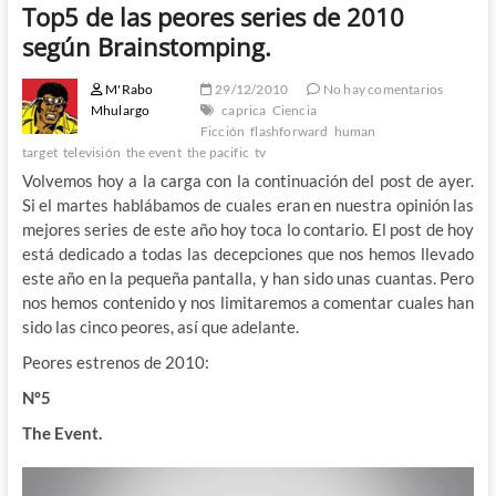
Top5 de las peores series de 2010
según Brainstomping.
M'Rabo
29/12/2010
No hay comentarios
Mhulargo
caprica
Ciencia
Ficción
flashforward
human
target
televisión
the event
the pacific
tv
Volvemos hoy a la carga con la continuación del post de ayer.
Si el martes hablábamos de cuales eran en nuestra opinión las
mejores series de este año hoy toca lo contario. El post de hoy
está dedicado a todas las decepciones que nos hemos llevado
este año en la pequeña pantalla, y han sido unas cuantas. Pero
nos hemos contenido y nos limitaremos a comentar cuales han
sido las cinco peores, así que adelante.
Peores estrenos de 2010:
Nº5
The Event.