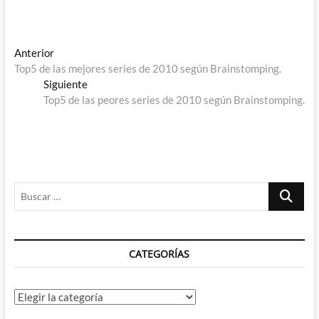
Navegación
Entrada
Anterior
anterior:
Top5 de las mejores series de 2010 según Brainstomping.
de
Entrada
Siguiente
entradas
siguiente:
Top5 de las peores series de 2010 según Brainstomping.
Buscar
…
CATEGORÍAS
Categorías