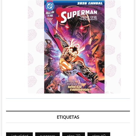
ETIQUETAS
Actualidad
avengers
años 70
años 80