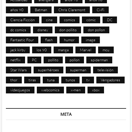
años 90
Batman
Chris Claremont
Ci-Fi
Ciencia Ficción
cine
comics
cómic
DC
dc comics
disney
don pollito
don pollon
Fantastic Four
flash
humor
image
jack kirby
los 90
manga
Marvel
mcu
netflix
PC
pollito
pollon
spiderman
Star Wars
superhéroes
superman
televisión
thor
tiras
tuna
tunos
tv
Vengadores
videojuegos
webcomics
x-men
xbox
META