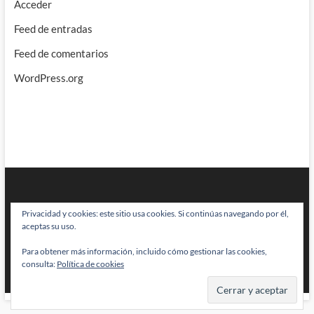
Acceder
Feed de entradas
Feed de comentarios
WordPress.org
Privacidad y cookies: este sitio usa cookies. Si continúas navegando por él,
aceptas su uso.
Para obtener más información, incluido cómo gestionar las cookies,
BRAINSTOMPING
| Diseñado por:
Theme Freesia
|
WordPress
| © Todos
consulta:
Política de cookies
los derechos reservados