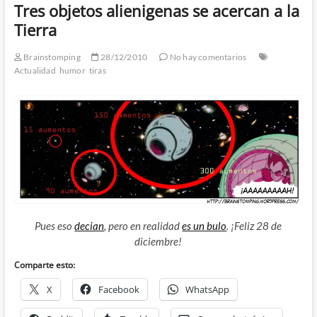
Tres objetos alienigenas se acercan a la
Tierra
Brainstomping
28/12/2010
No hay comentarios
Actualidad
humor
tiras
Pues eso
decian
, pero en realidad
es un bulo
. ¡Feliz 28 de
diciembre!
Comparte esto:
X
Facebook
WhatsApp