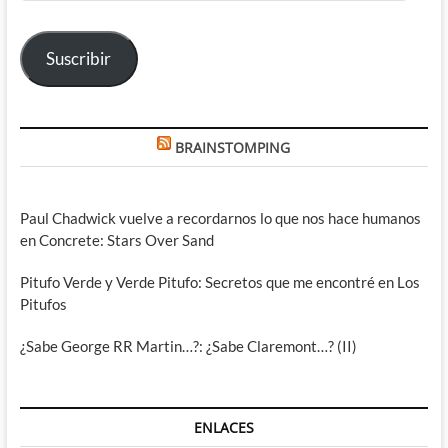
correo
electrónico
Suscribir
BRAINSTOMPING
Paul Chadwick vuelve a recordarnos lo que nos hace humanos
en Concrete: Stars Over Sand
Pitufo Verde y Verde Pitufo: Secretos que me encontré en Los
Pitufos
¿Sabe George RR Martin…?: ¿Sabe Claremont…? (II)
ENLACES