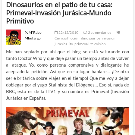
Dinosaurios en el patio de tu casa:
Primeval-Invasión Jurásica-Mundo
Primitivo
M'Rabo
22/12/2010
2 comentarios
Mhulargo
Ciencia Ficción
dinosaurios
invasion
jurasica
itv
primeval
televisión
Me han soplado por ahí que el blog se está saturando con
tanto Doctor Who y que deje pasar un tiempo antes de volver
al ataque. Yo, como persona comprensiva y dialogante he
aceptado la petición. Así que en su lugar hablare… ¡De otra
serie británica sobre viajes en el tiempo! Que me voy a dejar
doblegar por el yugo Stalinista del Diógenes… Eso sí, nada de
BBC, esta es de la ITV1 y su nombre es Primeval (Invasión
Jurásica en España).