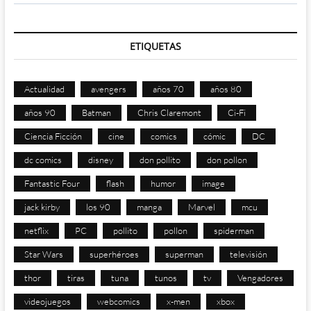
ETIQUETAS
Actualidad
avengers
años 70
años 80
años 90
Batman
Chris Claremont
Ci-Fi
Ciencia Ficción
cine
comics
cómic
DC
dc comics
disney
don pollito
don pollon
Fantastic Four
flash
humor
image
jack kirby
los 90
manga
Marvel
mcu
netflix
PC
pollito
pollon
spiderman
Star Wars
superhéroes
superman
televisión
thor
tiras
tuna
tunos
tv
Vengadores
videojuegos
webcomics
x-men
xbox