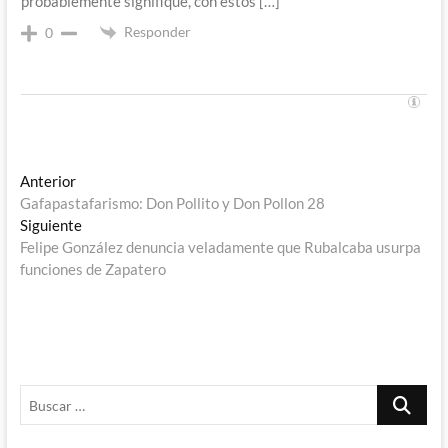
probablemente signifique, con estos […]
Responder
0
Navegación
Entrada
Anterior
anterior:
Gafapastafarismo: Don Pollito y Don Pollon 28
de
Entrada
Siguiente
entradas
siguiente:
Felipe González denuncia veladamente que Rubalcaba usurpa
funciones de Zapatero
Buscar
…