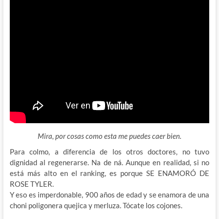
Mira, por cosas como esta me puedes caer bien.
Para colmo, a diferencia de los otros doctores, no tuvo
dignidad al regenerarse. Na de ná. Aunque en realidad, si no
está más alto en el ranking, es porque SE ENAMORÓ DE
ROSE TYLER.
Y eso es imperdonable, 900 años de edad y se enamora de una
choni poligonera quejica y merluza. Tócate los cojones.