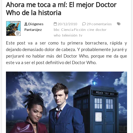
Ahora me toca a mí: El mejor Doctor
Who de la historia
Diógenes
20/12/2010
29 comentarios
Pantarújez
bbc
Ciencia Ficción
cine
doctor
who
televisión
tv
Este post va a ser como tu primera borrachera, rápida y
dejando demasiado dolor de cabeza. Y probablemente juraré y
perjuraré no hablar más del Doctor Who, porque me da que
este va a ser el post definitivo del Doctor Who.