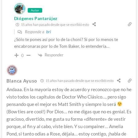
Autor
Diógenes Pantarújez
15 años han pasado desde que se escribió esto
Responde a
bri
¿Sólo te pones así por lo de la choni? Si por lo menos te
encabronaras por lo de Tom Baker, lo entendería…
Responder
0
Blanca Ayuso
15 años han pasado desde que se escribió esto
Andaaa. En la mayoría estoy de acuerdo y reconozco que no he
visto todos los capítulos de Doctor Who Clásico…, pero sigo
pensando que el mejor es Matt Smith y siempre lo será
(Bow ties are cool!) Por Dios… no me digas que no es genial. Es
gracioso, divertido, me gusta su forma «diferente» de vestir
porque, al fin y al cabo, viste bien. Y su compainer… Amelia
Pond, si tanto odias a Rose, déjala… estoy contigo, ¡habla de