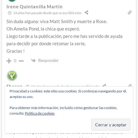
Irene Quintanilla Martín
14 años han pasado desde que se escribió esto
Sin duda alguna: viva Matt Smith y muerte a Rose.
Oh Amelia Pond, la chica que esperó.
Llego tarde a la publicación, pero me has servido de ayuda
para decidir por donde retomar la serie,
Gracias !
Responder
0
Sharon
14 años han pasado desde que se escribió esto
Privacidad y cookies: este sitio usa cookies. Si continúas navegando por él,
ohhh estoy tan feliz de saber que no soy la única que odia a la
aceptas su uso.
pesada de Rose yo nunca entendí porque al doctor n° 9 y 10
Para obtener más información, incluido cómo gestionar las cookies,
les haya gustado, a mi me encanta karen gillan es una
consulta:
Política de cookies
excelente actriz aunque no estoy encantada con su personaje,
pero eso si en comparación con Rose me quedo mil veces con
Amy .Yo solo puedo hablar de los tres doctores de la nueva