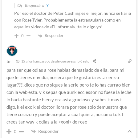
Responde a
Y
Por eso el doctor de Peter Cushing es el mejor, nunca se liaría
con Rose Tyler. Probablemente la estrangularía como en
aquellos videos de «El informal», ¡te lo digo yo!
Responder
0
bri
15 años han pasado desde que se escribió esto
para ser que odias a rose hablas demasiado de ella, para mi
que le tienes envidia, no sera que te gustaria estar en su
lugar???, dices que no siques la serie pero te lo has currao bien
con la web esta. y k sepas que aunk ecclesson no fuese la leche
lo hacia bastante bien y era asta gracioso. y sabes k mas t
digo, k el exo k el doctor llorara por rose solo demuestra que
tiene corazon y puede aceptar a cual quiera, no como tu k t
crees tan way k odias a la «xoni» de rose
Responder
0