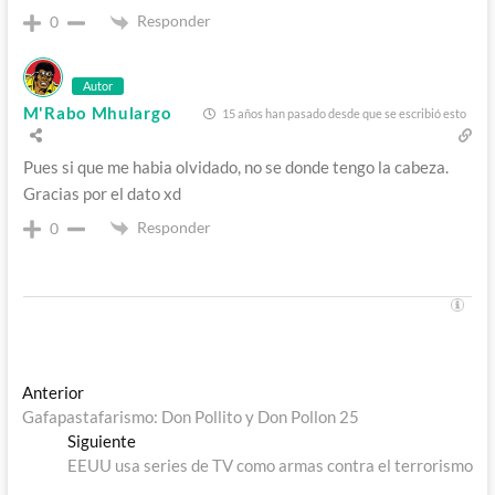
Responder
0
Autor
M'Rabo Mhulargo
15 años han pasado desde que se escribió esto
Pues si que me habia olvidado, no se donde tengo la cabeza.
Gracias por el dato xd
Responder
0
Navegación
Entrada
Anterior
anterior:
Gafapastafarismo: Don Pollito y Don Pollon 25
de
Entrada
Siguiente
entradas
siguiente:
EEUU usa series de TV como armas contra el terrorismo