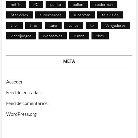
netflix
PC
pollito
pollon
spiderman
Star Wars
superhéroes
superman
televisión
thor
tiras
tuna
tunos
tv
Vengadores
videojuegos
webcomics
x-men
xbox
META
Acceder
Feed de entradas
Feed de comentarios
WordPress.org