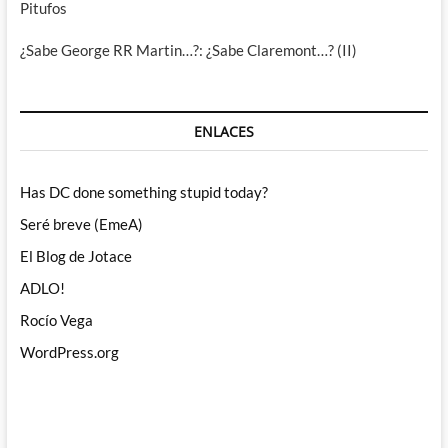
Pitufos
¿Sabe George RR Martin…?: ¿Sabe Claremont…? (II)
ENLACES
Has DC done something stupid today?
Seré breve (EmeA)
El Blog de Jotace
ADLO!
Rocío Vega
WordPress.org