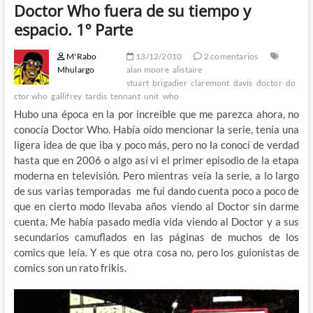
Doctor Who fuera de su tiempo y
espacio. 1º Parte
M'Rabo
13/12/2010
2 comentarios
Mhulargo
alan moore
alistaire
stuart
brigadier
claremont
davis
doctor
do
ctor who
gallifrey
tardis
tennant
unit
who
Hubo una época en la por increíble que me parezca ahora, no
conocía Doctor Who. Había oído mencionar la serie, tenía una
ligera idea de que iba y poco más, pero no la conocí de verdad
hasta que en 2006 o algo así vi el primer episodio de la etapa
moderna en televisión. Pero mientras veía la serie, a lo largo
de sus varias temporadas me fui dando cuenta poco a poco de
que en cierto modo llevaba años viendo al Doctor sin darme
cuenta. Me había pasado media vida viendo al Doctor y a sus
secundarios camuflados en las páginas de muchos de los
comics que leía. Y es que otra cosa no, pero los guionistas de
comics son un rato frikis.