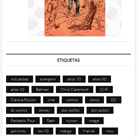
ETIQUETAS
Actualidad
avengers
años 70
años 80
años 90
Batman
Chris Claremont
Ci-Fi
Ciencia Ficción
cine
comics
cómic
DC
dc comics
disney
don pollito
don pollon
Fantastic Four
flash
humor
image
jack kirby
los 90
manga
Marvel
mcu