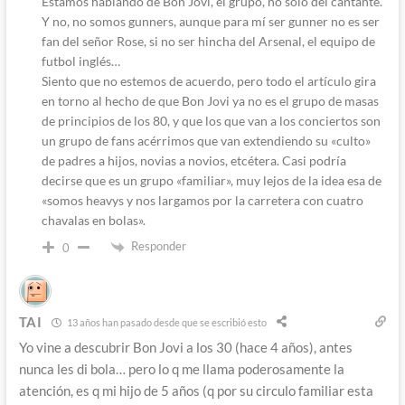
Estamos hablando de Bon Jovi, el grupo, no solo del cantante.
Y no, no somos gunners, aunque para mí ser gunner no es ser
fan del señor Rose, si no ser hincha del Arsenal, el equipo de
futbol inglés…
Siento que no estemos de acuerdo, pero todo el artículo gira
en torno al hecho de que Bon Jovi ya no es el grupo de masas
de principios de los 80, y que los que van a los conciertos son
un grupo de fans acérrimos que van extendiendo su «culto»
de padres a hijos, novias a novios, etcétera. Casi podría
decirse que es un grupo «familiar», muy lejos de la idea esa de
«somos heavys y nos largamos por la carretera con cuatro
chavalas en bolas».
Responder
0
TAI
13 años han pasado desde que se escribió esto
Yo vine a descubrir Bon Jovi a los 30 (hace 4 años), antes
nunca les di bola… pero lo q me llama poderosamente la
atención, es q mi hijo de 5 años (q por su circulo familiar esta