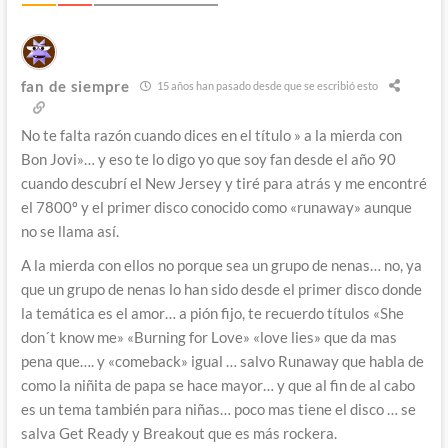
fan de siempre
15 años han pasado desde que se escribió esto
No te falta razón cuando dices en el título » a la mierda con
Bon Jovi»… y eso te lo digo yo que soy fan desde el año 90
cuando descubrí el New Jersey y tiré para atrás y me encontré
el 7800º y el primer disco conocido como «runaway» aunque
no se llama así.
A la mierda con ellos no porque sea un grupo de nenas… no, ya
que un grupo de nenas lo han sido desde el primer disco donde
la temática es el amor… a pión fijo, te recuerdo títulos «She
don´t know me» «Burning for Love» «love lies» que da mas
pena que…. y «comeback» igual … salvo Runaway que habla de
como la niñita de papa se hace mayor… y que al fin de al cabo
es un tema también para niñas… poco mas tiene el disco … se
salva Get Ready y Breakout que es más rockera.