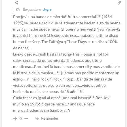
Responde a
slayer
Bon jovi una banda de mierda!!!ultra comercial!!!!(1984-
1995),se `puede decir que relativamente hacian algo de buena
musica…nadie pùede negar Slippery when wet&New Yersey(2
joyas del hard rock ).Despues de eso…..quizas el ultimo disco
bueno fue Keep The Faith(ya q These Days es un disco 100%
de nenas).
Luego desde Crush hasta la fecha»This House is not for
sale»han sacado puras mierda!!!(ademas que titulo
mentiroso…Bon Jovi la banda mas comercil y mas vendida de
la historia de la musica….!!!).Jamas han podido manterner un
estilo…..ni hard rock ni rock ni pop….banda de nenas y de
viejas solteronas que solo van por Jon…viejo patetico
haciendo musica de nenas de 15 años!!!!
Cada tenas es igual al otro!!!una real basura!!!!Bon Jovi
murio en 1995!!!!desde hace 17 años que hace
mierda!!!ademas sin Sambora???
Responder
0