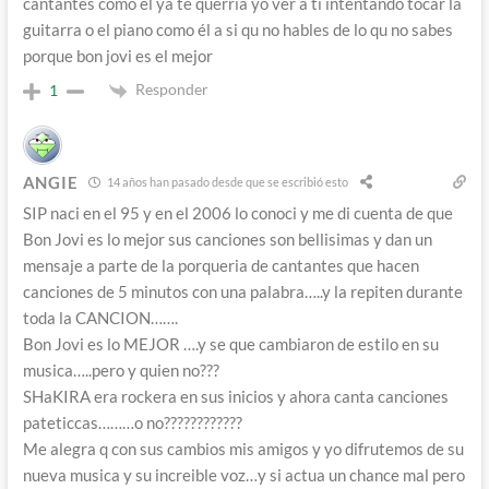
cantantes como él ya te querría yo ver a ti intentando tocar la
guitarra o el piano como él a si qu no hables de lo qu no sabes
porque bon jovi es el mejor
Responder
1
ANGIE
14 años han pasado desde que se escribió esto
SIP naci en el 95 y en el 2006 lo conoci y me di cuenta de que
Bon Jovi es lo mejor sus canciones son bellisimas y dan un
mensaje a parte de la porqueria de cantantes que hacen
canciones de 5 minutos con una palabra…..y la repiten durante
toda la CANCION…….
Bon Jovi es lo MEJOR ….y se que cambiaron de estilo en su
musica…..pero y quien no???
SHaKIRA era rockera en sus inicios y ahora canta canciones
pateticcas………o no????????????
Me alegra q con sus cambios mis amigos y yo difrutemos de su
nueva musica y su increible voz…y si actua un chance mal pero