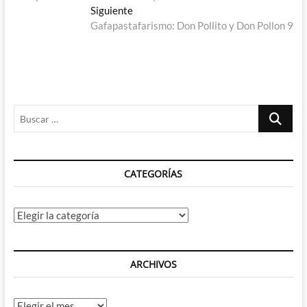
de
Entrada
Siguiente
entradas
siguiente:
Gafapastafarismo: Don Pollito y Don Pollon 9
Buscar
…
CATEGORÍAS
Categorías
ARCHIVOS
Archivos