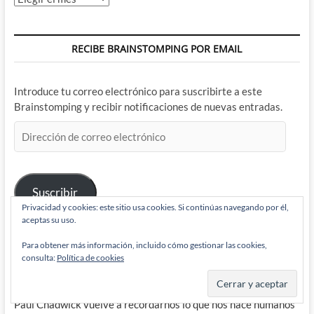
RECIBE BRAINSTOMPING POR EMAIL
Introduce tu correo electrónico para suscribirte a este
Brainstomping y recibir notificaciones de nuevas entradas.
Dirección
de
correo
electrónico
Suscribir
Privacidad y cookies: este sitio usa cookies. Si continúas navegando por él,
aceptas su uso.
Para obtener más información, incluido cómo gestionar las cookies,
BRAINSTOMPING
consulta:
Política de cookies
Paul Chadwick vuelve a recordarnos lo que nos hace humanos