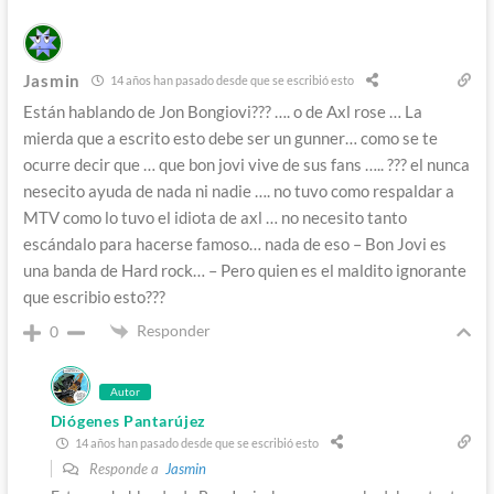
Jasmin
14 años han pasado desde que se escribió esto
Están hablando de Jon Bongiovi??? …. o de Axl rose … La
mierda que a escrito esto debe ser un gunner… como se te
ocurre decir que … que bon jovi vive de sus fans ….. ??? el nunca
nesecito ayuda de nada ni nadie …. no tuvo como respaldar a
MTV como lo tuvo el idiota de axl … no necesito tanto
escándalo para hacerse famoso… nada de eso – Bon Jovi es
una banda de Hard rock… – Pero quien es el maldito ignorante
que escribio esto???
Responder
0
Autor
Diógenes Pantarújez
14 años han pasado desde que se escribió esto
Responde a
Jasmin