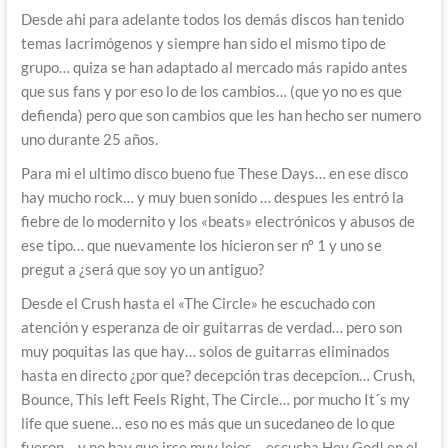
Desde ahi para adelante todos los demás discos han tenido
temas lacrimógenos y siempre han sido el mismo tipo de
grupo… quiza se han adaptado al mercado más rapido antes
que sus fans y por eso lo de los cambios… (que yo no es que
defienda) pero que son cambios que les han hecho ser numero
uno durante 25 años.
Para mi el ultimo disco bueno fue These Days… en ese disco
hay mucho rock… y muy buen sonido … despues les entró la
fiebre de lo modernito y los «beats» electrónicos y abusos de
ese tipo… que nuevamente los hicieron ser nº 1 y uno se
pregut a ¿será que soy yo un antiguo?
Desde el Crush hasta el «The Circle» he escuchado con
atención y esperanza de oir guitarras de verdad… pero son
muy poquitas las que hay… solos de guitarras eliminados
hasta en directo ¿por que? decepción tras decepcion… Crush,
Bounce, This left Feels Right, The Circle… por mucho It´s my
life que suene… eso no es más que un sucedaneo de lo que
fueron… y no hay que irse muy lejos… escucha Hey God! en el