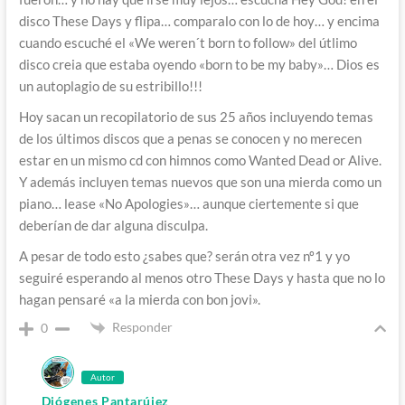
disco These Days y flipa… comparalo con lo de hoy… y encima
cuando escuché el «We weren´t born to follow» del útlimo
disco creia que estaba oyendo «born to be my baby»… Dios es
un autoplagio de su estribillo!!!
Hoy sacan un recopilatorio de sus 25 años incluyendo temas
de los últimos discos que a penas se conocen y no merecen
estar en un mismo cd con himnos como Wanted Dead or Alive.
Y además incluyen temas nuevos que son una mierda como un
piano… lease «No Apologies»… aunque ciertemente si que
deberían de dar alguna disculpa.
A pesar de todo esto ¿sabes que? serán otra vez nº1 y yo
seguiré esperando al menos otro These Days y hasta que no lo
hagan pensaré «a la mierda con bon jovi».
Responder
0
Autor
Diógenes Pantarújez