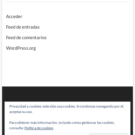
Acceder
Feed de entradas
Feed de comentarios
WordPress.org
Privacidad y cookies: este sitio usa cookies. Si continúas navegando por él,
aceptas su uso.
Para obtener más información, incluido cómo gestionar las cookies,
BRAINSTOMPING
| Diseñado por:
Theme Freesia
|
WordPress
| © Todos
consulta:
Política de cookies
los derechos reservados