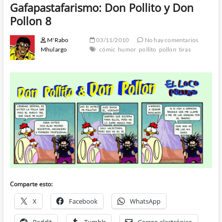
Gafapastafarismo: Don Pollito y Don
Pollon 8
M'Rabo
03/11/2010
No hay comentarios
Mhulargo
cómic
humor
pollito
pollon
tiras
Comparte esto:
X
Facebook
WhatsApp