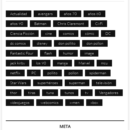
Actualidad
avengers
años 70
años 80
años 90
Batman
Chris Claremont
Ci-Fi
Ciencia Ficción
cine
comics
cómic
DC
dc comics
disney
don pollito
don pollon
Fantastic Four
flash
humor
image
jack kirby
los 90
manga
Marvel
mcu
netflix
PC
pollito
pollon
spiderman
Star Wars
superhéroes
superman
televisión
thor
tiras
tuna
tunos
tv
Vengadores
videojuegos
webcomics
x-men
xbox
META