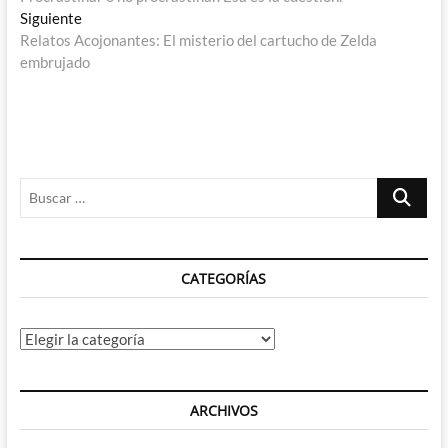
de
Entrada
Siguiente
entradas
siguiente:
Relatos Acojonantes: El misterio del cartucho de Zelda
embrujado
Buscar
…
CATEGORÍAS
Categorías
ARCHIVOS