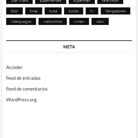
Star Wars
superhéroes
superman
televisión
thor
tiras
tuna
tunos
tv
Vengadores
videojuegos
webcomics
x-men
xbox
META
Acceder
Feed de entradas
Feed de comentarios
WordPress.org