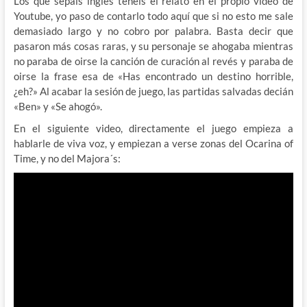
Los que sepais inglés teneis el relato en el propio video de
Youtube, yo paso de contarlo todo aquí que si no esto me sale
demasiado largo y no cobro por palabra. Basta decir que
pasaron más cosas raras, y su personaje se ahogaba mientras
no paraba de oirse la canción de curación al revés y paraba de
oirse la frase esa de «Has encontrado un destino horrible,
¿eh?» Al acabar la sesión de juego, las partidas salvadas decián
«Ben» y «Se ahogó».
En el siguiente video, directamente el juego empieza a
hablarle de viva voz, y empiezan a verse zonas del Ocarina of
Time, y no del Majora´s: