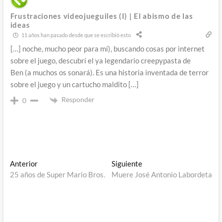
Frustraciones videojueguiles (I) | El abismo de las
ideas
11 años han pasado desde que se escribió esto
[…] noche, mucho peor para mí), buscando cosas por internet
sobre el juego, descubrí el ya legendario creepypasta de
Ben (a muchos os sonará). Es una historia inventada de terror
sobre el juego y un cartucho maldito […]
Responder
0
Navegación
Entrada
Entrada
Anterior
Siguiente
anterior:
siguiente:
25 años de Super Mario Bros.
Muere José Antonio Labordeta
de
entradas