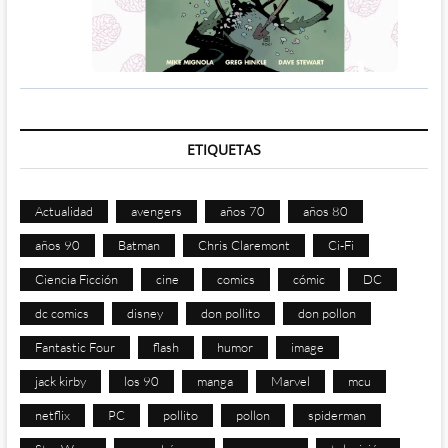
ETIQUETAS
Actualidad
avengers
años 70
años 80
años 90
Batman
Chris Claremont
Ci-Fi
Ciencia Ficción
cine
comics
cómic
DC
dc comics
disney
don pollito
don pollon
Fantastic Four
flash
humor
image
jack kirby
los 90
manga
Marvel
mcu
netflix
PC
pollito
pollon
spiderman