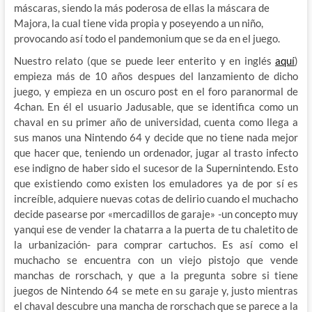
máscaras, siendo la más poderosa de ellas la máscara de
Majora, la cual tiene vida propia y poseyendo a un niño,
provocando así todo el pandemonium que se da en el juego.
Nuestro relato (que se puede leer enterito y en inglés
aquí
)
empieza más de 10 años despues del lanzamiento de dicho
juego, y empieza en un oscuro post en el foro paranormal de
4chan. En él el usuario Jadusable, que se identifica como un
chaval en su primer año de universidad, cuenta como llega a
sus manos una Nintendo 64 y decide que no tiene nada mejor
que hacer que, teniendo un ordenador, jugar al trasto infecto
ese indigno de haber sido el sucesor de la Supernintendo. Esto
que existiendo como existen los emuladores ya de por sí es
increíble, adquiere nuevas cotas de delirio cuando el muchacho
decide pasearse por «mercadillos de garaje» -un concepto muy
yanqui ese de vender la chatarra a la puerta de tu chaletito de
la urbanización- para comprar cartuchos. Es así como el
muchacho se encuentra con un viejo pistojo que vende
manchas de rorschach, y que a la pregunta sobre si tiene
juegos de Nintendo 64 se mete en su garaje y, justo mientras
el chaval descubre una mancha de rorschach que se parece a la