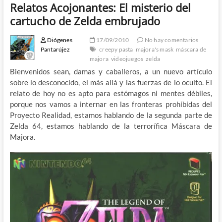
Relatos Acojonantes: El misterio del
cartucho de Zelda embrujado
Diógenes
17/09/2010
No hay comentarios
Pantarújez
creepy pasta
majora's mask
máscara de
majora
videojuegos
zelda
Bienvenidos sean, damas y caballeros, a un nuevo artículo
sobre lo desconocido, el más allá y las fuerzas de lo oculto. El
relato de hoy no es apto para estómagos ni mentes débiles,
porque nos vamos a internar en las fronteras prohíbidas del
Proyecto Realidad, estamos hablando de la segunda parte de
Zelda 64, estamos hablando de la terrorífica Máscara de
Majora.