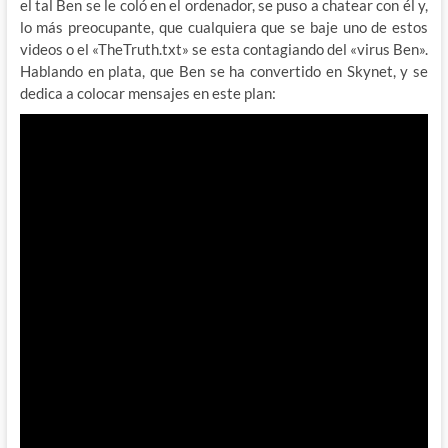
el tal Ben se le coló en el ordenador, se puso a chatear con él y,
lo más preocupante, que cualquiera que se baje uno de estos
videos o el «TheTruth.txt» se esta contagiando del «virus Ben».
Hablando en plata, que Ben se ha convertido en Skynet, y se
dedica a colocar mensajes en este plan: