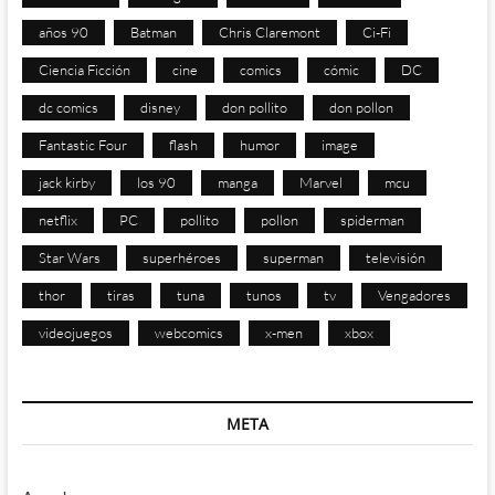
años 90
Batman
Chris Claremont
Ci-Fi
Ciencia Ficción
cine
comics
cómic
DC
dc comics
disney
don pollito
don pollon
Fantastic Four
flash
humor
image
jack kirby
los 90
manga
Marvel
mcu
netflix
PC
pollito
pollon
spiderman
Star Wars
superhéroes
superman
televisión
thor
tiras
tuna
tunos
tv
Vengadores
videojuegos
webcomics
x-men
xbox
META