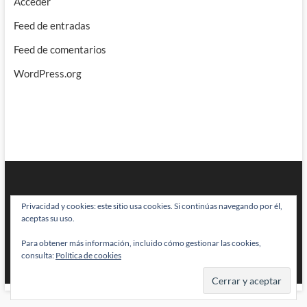
Acceder
Feed de entradas
Feed de comentarios
WordPress.org
Privacidad y cookies: este sitio usa cookies. Si continúas navegando por él,
aceptas su uso.
Para obtener más información, incluido cómo gestionar las cookies,
BRAINSTOMPING
| Diseñado por:
Theme Freesia
|
WordPress
| © Todos
consulta:
Política de cookies
los derechos reservados