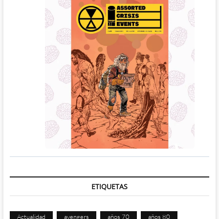
ETIQUETAS
Actualidad
avengers
años 70
años 80