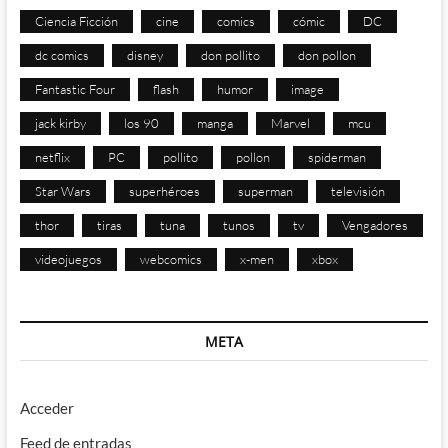
Ciencia Ficción
cine
comics
cómic
DC
dc comics
disney
don pollito
don pollon
Fantastic Four
flash
humor
image
jack kirby
los 90
manga
Marvel
mcu
netflix
PC
pollito
pollon
spiderman
Star Wars
superhéroes
superman
televisión
thor
tiras
tuna
tunos
tv
Vengadores
videojuegos
webcomics
x-men
xbox
META
Acceder
Feed de entradas