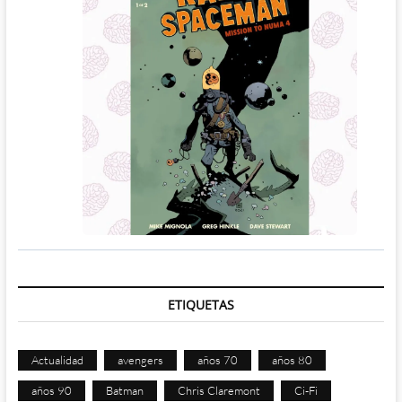
ETIQUETAS
Actualidad
avengers
años 70
años 80
años 90
Batman
Chris Claremont
Ci-Fi