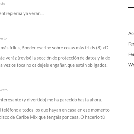
esto
 entrepierna ya verán…
Ac
 esto
Fe
más frikis, Boeder escribe sobre cosas más frikis (8) xD
Fe
 veráz (revisé la sección de protección de datos y la de
Wo
a vez os toca no os dejeis engañar, que están obligados.
ó esto
interesante (y divertido) me ha parecido hasta ahora.
l teléfono a todos los que hayan en casa en ese momento
disco de Caribe Mix que tengáis por casa. O hacerlo tú