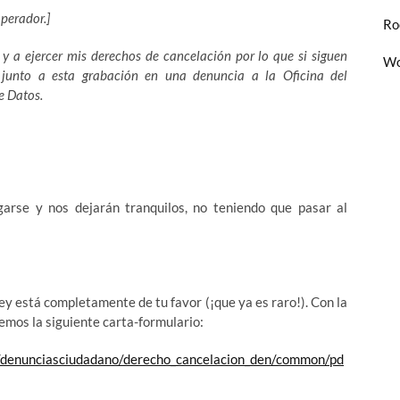
operador.]
Ro
r y a ejercer mis derechos de cancelación por lo que si siguen
Wo
 junto a esta grabación en
una denuncia a la Oficina del
e Datos.
arse y nos dejarán tranquilos, no teniendo que pasar al
ley está completamente de tu favor (¡que ya es raro!). Con la
mos la siguiente carta-formulario:
denunciasciudadano/derecho_cancelacion_d
en/common/pd