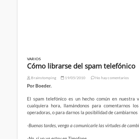
VARIOS
Cómo librarse del spam telefónico
Brainstomping
19/05/2010
No hay comentarios
Por Boeder.
El spam telefónico es un hecho común en nuestra v
cualquiera hora, llamándonos para comentarnos los
operadoras, o para darnos la posibilidad de cambiarnos
-Buenas tardes, vengo a comunicarle las virtudes de cambi
-No, si yo ya estoy en Timofone.