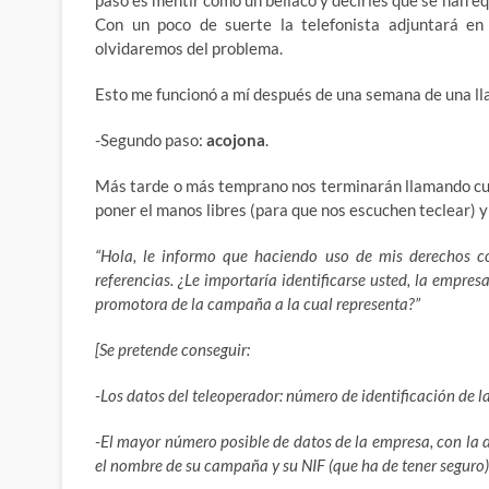
paso es mentir como un bellaco y decirles que se han e
Con un poco de suerte la telefonista adjuntará e
olvidaremos del problema.
Esto me funcionó a mí después de una semana de una lla
-Segundo paso:
acojona
.
Más tarde o más temprano nos terminarán llamando cu
poner el manos libres (para que nos escuchen teclear) y
“Hola, le informo que haciendo uso de mis derechos c
referencias. ¿Le importaría identificarse usted, la empresa
promotora de la campaña a la cual representa?”
[Se pretende conseguir:
-Los datos del teleoperador: número de identificación de l
-El mayor número posible de datos de la empresa, con la d
el nombre de su campaña y su NIF (que ha de tener seguro)