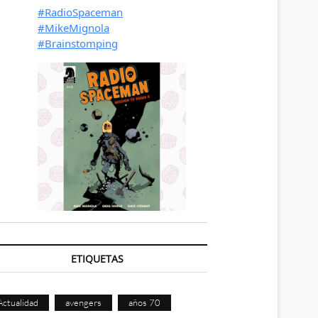
ETIQUETAS
Actualidad
avengers
años 70