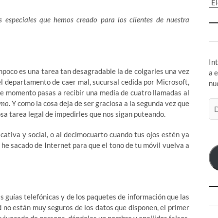
Ar
s especiales que hemos creado para los
clientes de nuestra
In
ampoco es una tarea tan desagradable la de colgarles una vez
a 
el departamento de caer mal, sucursal cedida por Microsoft,
nu
ese momento pasas a recibir una media de cuatro llamadas al
smo
. Y como la cosa deja de ser graciosa a la segunda vez que
Di
sa tarea legal de impedirles que nos sigan puteando.
de
co
icativa y social, o al decimocuarto cuando tus ojos estén ya
el
 he sacado de Internet para que el tono de tu móvil vuelva a
s guías telefónicas y de los paquetes de información que las
d no están muy seguros de los datos que disponen, el primer