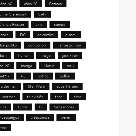
años 80
años 90
Batman
Chris Claremont
Ci-Fi
Ciencia Ficción
cine
comics
cómic
DC
dc comics
disney
don pollito
don pollon
Fantastic Four
flash
humor
image
jack kirby
los 90
manga
Marvel
mcu
netflix
PC
pollito
pollon
spiderman
Star Wars
superhéroes
superman
televisión
thor
tiras
tuna
tunos
tv
Vengadores
videojuegos
webcomics
x-men
xbox