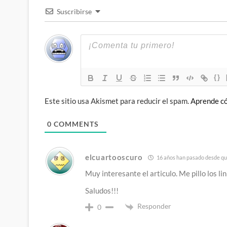
Suscribirse
{}
Este sitio usa Akismet para reducir el spam.
Aprende có
0
COMMENTS
elcuartooscuro
16 años han pasado desde que
Muy interesante el articulo. Me pillo los lin
Saludos!!!
Responder
0