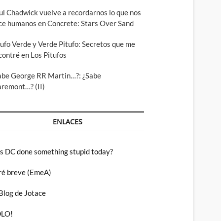
ul Chadwick vuelve a recordarnos lo que nos
ce humanos en Concrete: Stars Over Sand
tufo Verde y Verde Pitufo: Secretos que me
contré en Los Pitufos
abe George RR Martin…?: ¿Sabe
aremont…? (II)
ENLACES
s DC done something stupid today?
ré breve (EmeA)
 Blog de Jotace
LO!