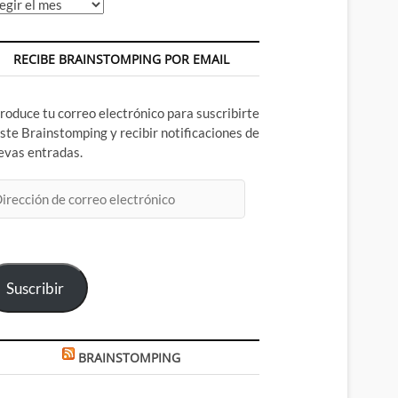
chivos
RECIBE BRAINSTOMPING POR EMAIL
troduce tu correo electrónico para suscribirte
este Brainstomping y recibir notificaciones de
evas entradas.
rección
rreo
ectrónico
Suscribir
BRAINSTOMPING