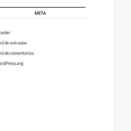
META
ceder
ed de entradas
ed de comentarios
rdPress.org