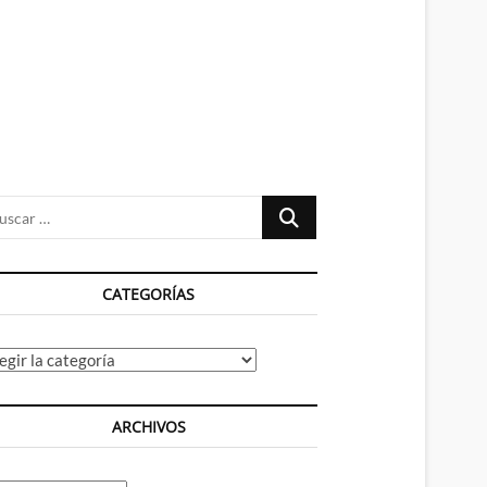
n
ú
Buscar
…
CATEGORÍAS
tegorías
ARCHIVOS