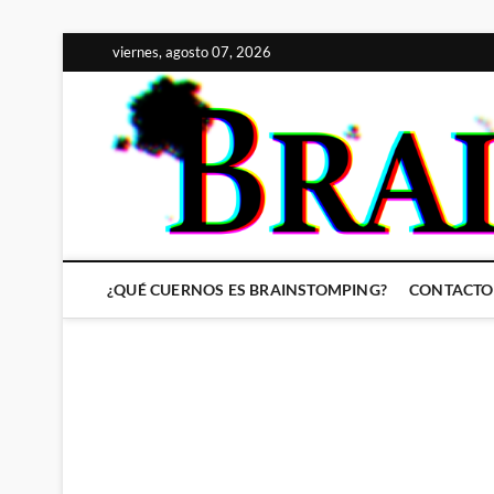
Saltar
viernes, agosto 07, 2026
al
contenido
¿QUÉ CUERNOS ES BRAINSTOMPING?
CONTACTO