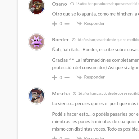
Osano
16 años han pasado desde que se escribió 
Otro que se lo apunta, como me hinchen la
Responder
0
Boeder
16 años han pasado desde que se escribió
Ñah, ñah ñah… Boeder, escribe sobre cosas 
Gracias ^^ La información es completamente
protección del consumidor) Así que si algun
Responder
0
Musrha
16 años han pasado desde que se escribi
Lo siento… pero es que es el post que más 
Podéis hacer esto… o podéis pasarles por e
mientras les pones 5 minutos de cualquier 
mismo con distintas voces. Todo es posible.
Responder
0