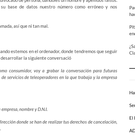
quivocado de persona, dándoles un nombre y apellidos falsos.
n su base de datos nuestro número como erróneo y nos
Pa
ha
mada, así que ni tan mal.
Pi
en
¿S
ando estemos en el ordenador, donde tendremos que seguir
Cl
 desarrollar la siguiente conversació
omo consumidor, voy a grabar la conversación para futuras
 de servicios
de teleoperadores en la que trabaja y la empresa
Ha
Se
a empresa, nombre y D.N.I.
El
irección donde se han de realizar tus
derechos de cancelación,
.
AD