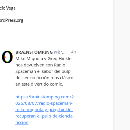
cío Vega
rdPress.org