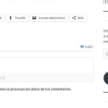
Ar
it
Tumblr
Correo electrónico
Más
In
a 
nu
Login
Di
de
co
el
[+]
mo se procesan los datos de tus comentarios.