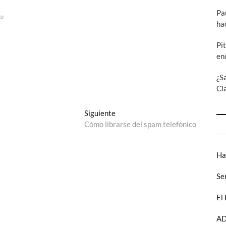
Pa
to
ha
Pi
en
¿S
Cl
Entrada
Siguiente
siguiente:
Cómo librarse del spam telefónico
Ha
Se
El
AD