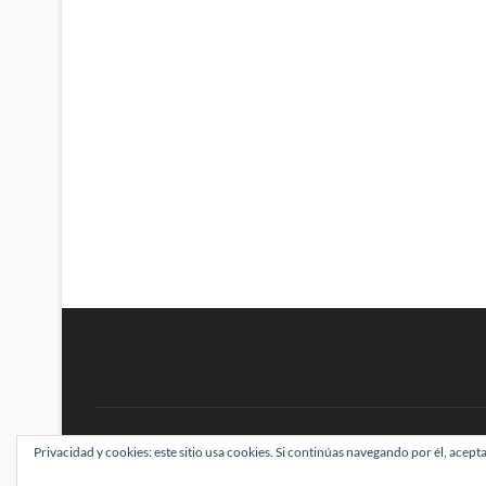
BRAINSTOMPING
Privacidad y cookies: este sitio usa cookies. Si continúas navegando por él, acepta
| Diseñado por:
Theme Freesia
|
WordPress
| ©