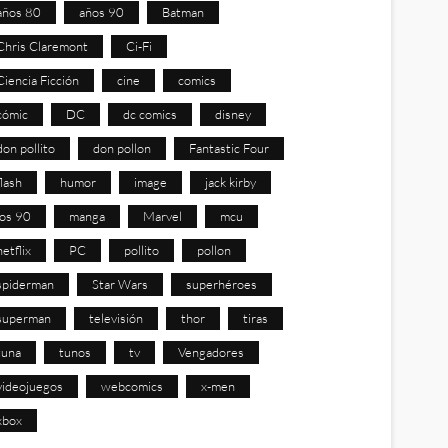
años 80
años 90
Batman
Chris Claremont
Ci-Fi
Ciencia Ficción
cine
comics
cómic
DC
dc comics
disney
don pollito
don pollon
Fantastic Four
flash
humor
image
jack kirby
los 90
manga
Marvel
mcu
netflix
PC
pollito
pollon
spiderman
Star Wars
superhéroes
superman
televisión
thor
tiras
tuna
tunos
tv
Vengadores
videojuegos
webcomics
x-men
xbox