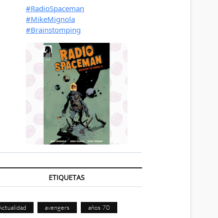
ETIQUETAS
Actualidad
avengers
años 70