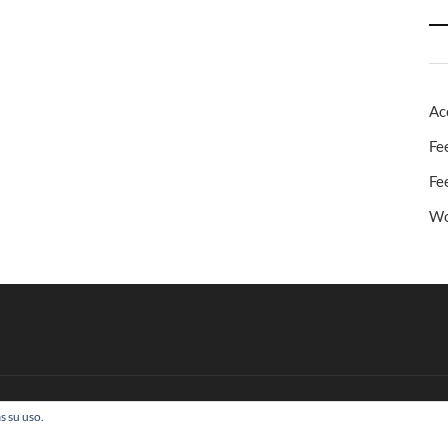
Ac
Fe
Fe
Wo
s su uso.
 Todos los derechos reservados