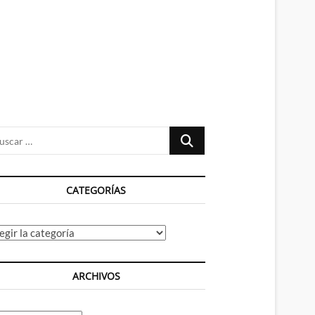
n
ú
Buscar
…
CATEGORÍAS
tegorías
ARCHIVOS