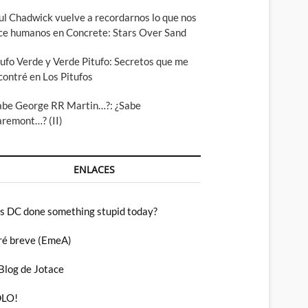
ul Chadwick vuelve a recordarnos lo que nos
ce humanos en Concrete: Stars Over Sand
tufo Verde y Verde Pitufo: Secretos que me
contré en Los Pitufos
abe George RR Martin…?: ¿Sabe
aremont…? (II)
ENLACES
s DC done something stupid today?
ré breve (EmeA)
 Blog de Jotace
LO!