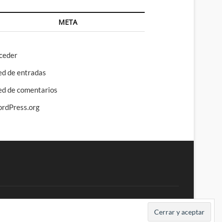
META
ceder
ed de entradas
ed de comentarios
rdPress.org