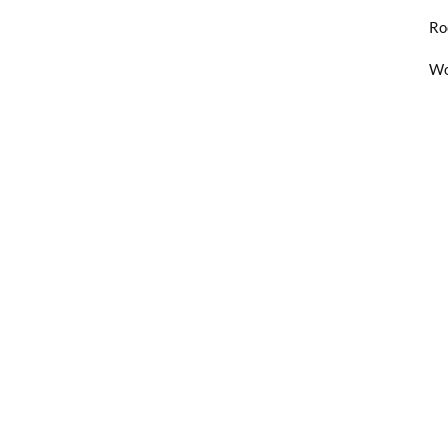
Ro
Wo