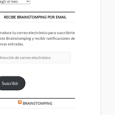
chivos
RECIBE BRAINSTOMPING POR EMAIL
troduce tu correo electrónico para suscribirte
este Brainstomping y recibir notificaciones de
evas entradas.
rección
rreo
ectrónico
Suscribir
BRAINSTOMPING