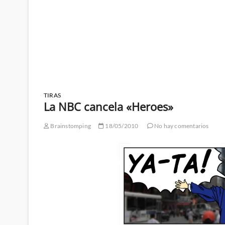
TIRAS
La NBC cancela «Heroes»
Brainstomping
18/05/2010
No hay comentarios