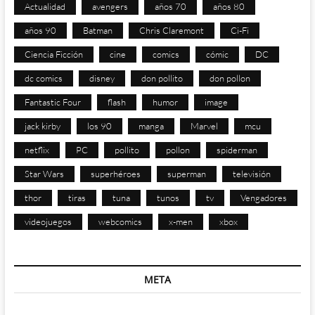
Actualidad
avengers
años 70
años 80
años 90
Batman
Chris Claremont
Ci-Fi
Ciencia Ficción
cine
comics
cómic
DC
dc comics
disney
don pollito
don pollon
Fantastic Four
flash
humor
image
jack kirby
los 90
manga
Marvel
mcu
netflix
PC
pollito
pollon
spiderman
Star Wars
superhéroes
superman
televisión
thor
tiras
tuna
tunos
tv
Vengadores
videojuegos
webcomics
x-men
xbox
META