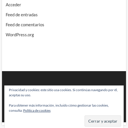
Acceder
Feed de entradas
Feed de comentarios
WordPress.org
Privacidad y cookies: este sitio usa cookies. Si continúas navegando por él,
aceptas su uso.
Para obtener más información, incluido cómo gestionar las cookies,
BRAINSTOMPING
| Diseñado por:
Theme Freesia
|
WordPress
| © Todos
consulta:
Política de cookies
los derechos reservados