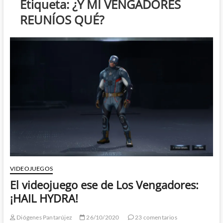
Etiqueta:
¿Y MI VENGADORES
REUNÍOS QUÉ?
VIDEOJUEGOS
El videojuego ese de Los Vengadores:
¡HAIL HYDRA!
Diógenes Pantarújez
26/10/2020
23 comentarios