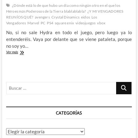
¿Dónde está lo de que hubo un día como ningún otro en el que los
Héroes más Poderosos de la Tierra blablablabla?
¿Y MI VENGADORES
REUNÍOS QUÉ?
avengers
Crystal Dinamics
eidos
Los
Vengadores
Marvel
PC
PS4
square enix
videojuegos
xbox
No, si no sale Hydra en todo el juego, pero luego ya lo
entenderéis. Vaya por delante que se viene pataleta, porque
no soy yo…
El
Ver más
videojuego
ese
de
Los
Vengadores:
Buscar
¡HAIL
HYDRA!
…
CATEGORÍAS
Categorías