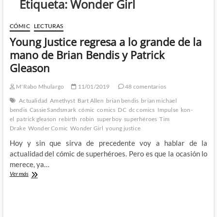
Etiqueta:
Wonder Girl
CÓMIC
LECTURAS
Young Justice regresa a lo grande de la
mano de Brian Bendis y Patrick
Gleason
M'Rabo Mhulargo
11/01/2019
48 comentarios
Actualidad
Amethyst
Bart Allen
brian bendis
brian michael
bendis
Cassie Sandsmark
cómic
comics
DC
dc comics
Impulse
kon-
el
patrick gleason
rebirth
robin
superboy
superhéroes
Tim
Drake
Wonder Comic
Wonder Girl
young justice
Hoy y sin que sirva de precedente voy a hablar de la
actualidad del cómic de superhéroes. Pero es que la ocasión lo
merece, ya…
Young
Ver más
Justice
regresa
a
lo
grande