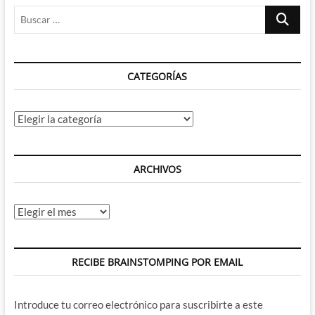
Buscar
de
la
…
mano
de
Brian
CATEGORÍAS
Bendis
y
Patrick
Gleason
Categorías
ARCHIVOS
Archivos
RECIBE BRAINSTOMPING POR EMAIL
Introduce tu correo electrónico para suscribirte a este