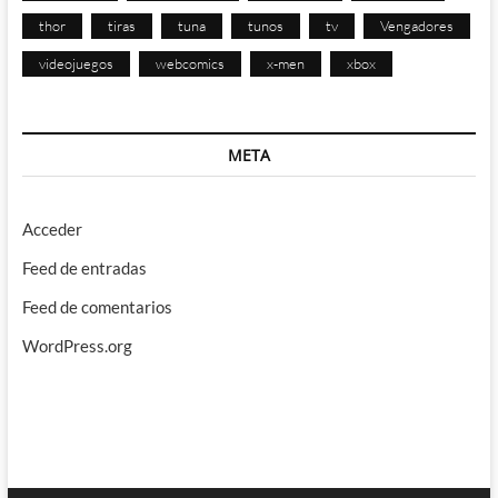
thor
tiras
tuna
tunos
tv
Vengadores
videojuegos
webcomics
x-men
xbox
META
Acceder
Feed de entradas
Feed de comentarios
WordPress.org