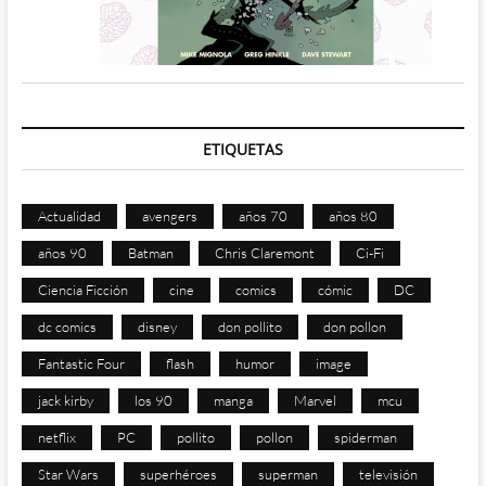
ETIQUETAS
Actualidad
avengers
años 70
años 80
años 90
Batman
Chris Claremont
Ci-Fi
Ciencia Ficción
cine
comics
cómic
DC
dc comics
disney
don pollito
don pollon
Fantastic Four
flash
humor
image
jack kirby
los 90
manga
Marvel
mcu
netflix
PC
pollito
pollon
spiderman
Star Wars
superhéroes
superman
televisión