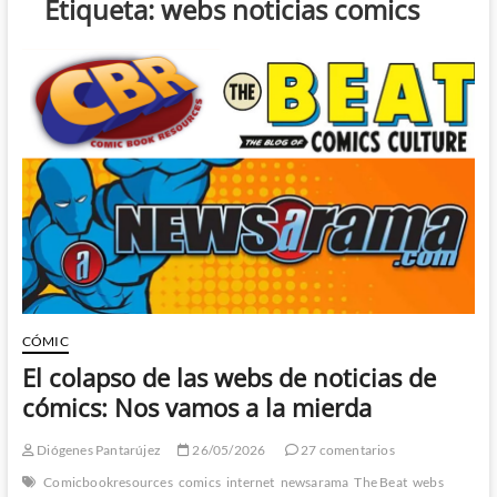
Etiqueta:
webs noticias comics
CÓMIC
El colapso de las webs de noticias de
cómics: Nos vamos a la mierda
Diógenes Pantarújez
26/05/2026
27 comentarios
Comicbookresources
comics
internet
newsarama
The Beat
webs