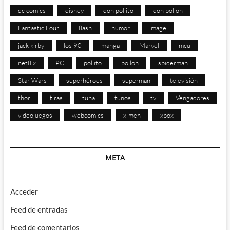
dc comics
disney
don pollito
don pollon
Fantastic Four
flash
humor
image
jack kirby
los 90
manga
Marvel
mcu
netflix
PC
pollito
pollon
spiderman
Star Wars
superhéroes
superman
televisión
thor
tiras
tuna
tunos
tv
Vengadores
videojuegos
webcomics
x-men
xbox
META
Acceder
Feed de entradas
Feed de comentarios