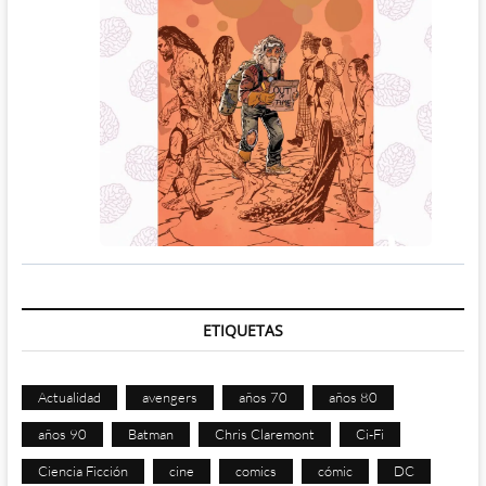
ETIQUETAS
Actualidad
avengers
años 70
años 80
años 90
Batman
Chris Claremont
Ci-Fi
Ciencia Ficción
cine
comics
cómic
DC