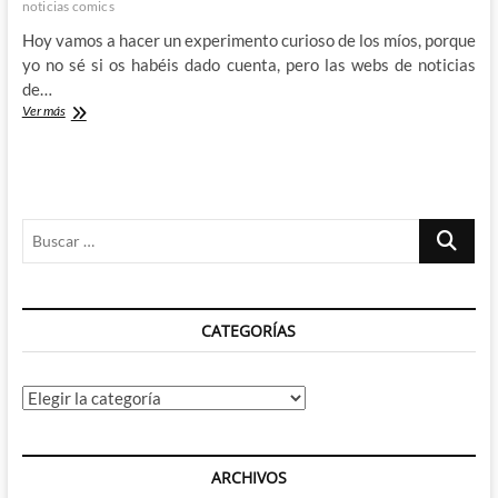
noticias comics
Hoy vamos a hacer un experimento curioso de los míos, porque
yo no sé si os habéis dado cuenta, pero las webs de noticias
de…
El
Ver más
colapso
de
las
webs
de
Buscar
noticias
de
…
cómics:
Nos
vamos
CATEGORÍAS
a
la
mierda
Categorías
ARCHIVOS