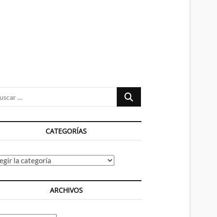
n
ú
Buscar
…
CATEGORÍAS
tegorías
ARCHIVOS