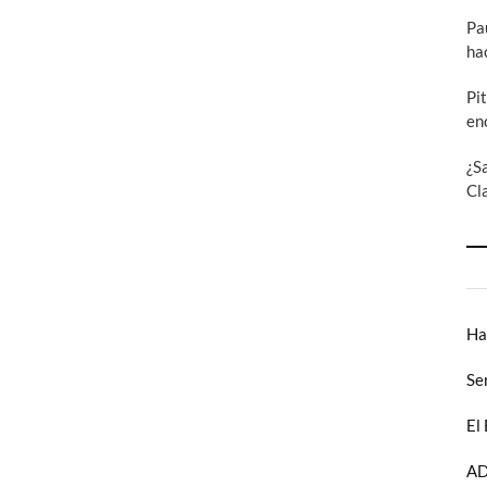
Pa
ha
Pi
en
¿S
Cl
Ha
Se
El
AD