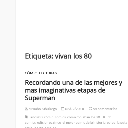
Etiqueta:
vivan los 80
CÓMIC
LECTURAS
Recordando una de las mejores y
mas imaginativas etapas de
Superman
M'Rabo Mhulargo
02/02/2018
55 comentarios
años 80
cómic
comics
como molaban los 80
DC
dc
comics
ediciones zinco
el mejor comic de la historia
epico
la puta
ostia
los 80 la mejor