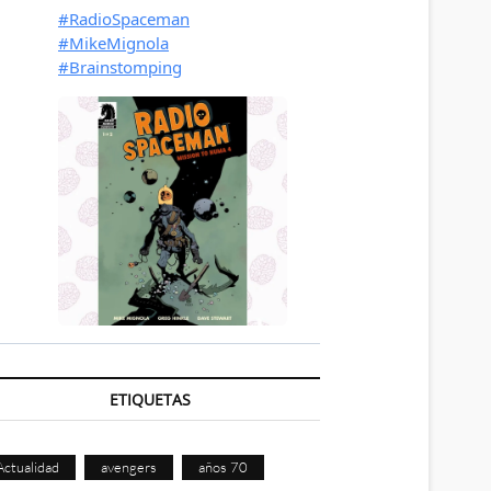
ETIQUETAS
Actualidad
avengers
años 70