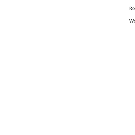
Ro
Wo