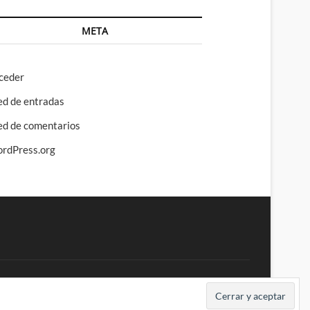
META
ceder
ed de entradas
ed de comentarios
rdPress.org