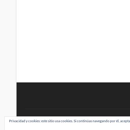
BRAINSTOMPING
Privacidad y cookies: este sitio usa cookies. Si continúas navegando por él, acepta
| Diseñado por:
Theme Freesia
|
WordPress
| ©