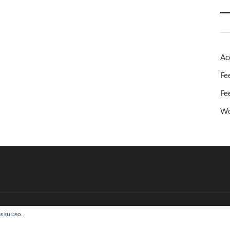
Ac
Fe
Fe
Wo
s su uso.
 Todos los derechos reservados