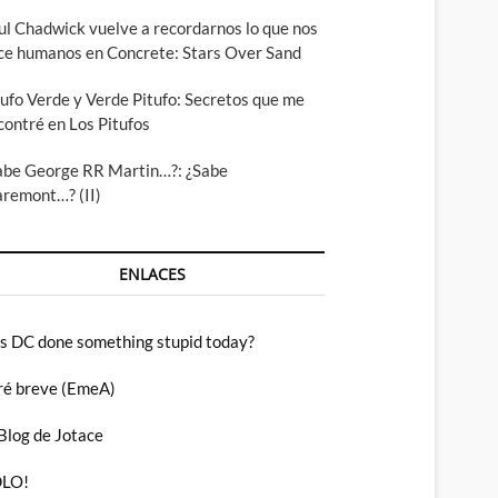
ul Chadwick vuelve a recordarnos lo que nos
ce humanos en Concrete: Stars Over Sand
tufo Verde y Verde Pitufo: Secretos que me
contré en Los Pitufos
abe George RR Martin…?: ¿Sabe
aremont…? (II)
ENLACES
s DC done something stupid today?
ré breve (EmeA)
 Blog de Jotace
LO!