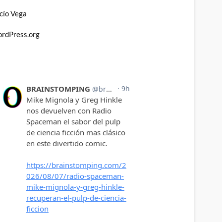
cío Vega
rdPress.org