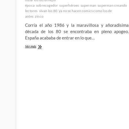
época
sobrecogedor
superhéroes
superman
superman creando
lectores
vivan los 80
ya no se hacen comics como los de
antes
zinco
Corría el año 1986 y la maravillosa y añoradisima
década de los 80 se encontraba en pleno apogeo.
España acababa de entrar en lo que…
Recordando
Ver más
una
de
las
mejores
y
mas
imaginativas
etapas
de
Superman