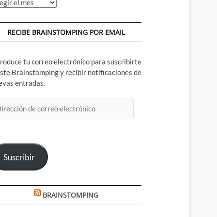
chivos
RECIBE BRAINSTOMPING POR EMAIL
troduce tu correo electrónico para suscribirte
este Brainstomping y recibir notificaciones de
evas entradas.
rección
rreo
ectrónico
Suscribir
BRAINSTOMPING