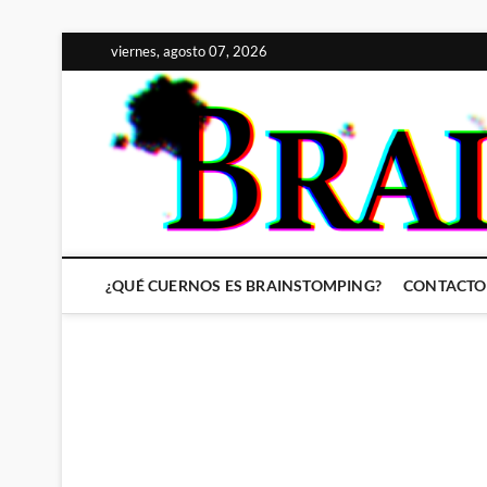
Saltar
viernes, agosto 07, 2026
al
contenido
¿QUÉ CUERNOS ES BRAINSTOMPING?
CONTACTO