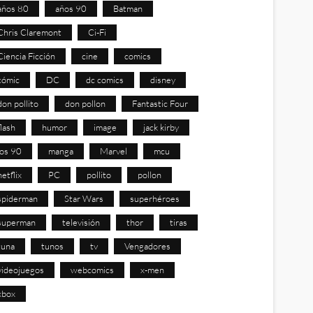
años 80
años 90
Batman
Chris Claremont
Ci-Fi
Ciencia Ficción
cine
comics
cómic
DC
dc comics
disney
don pollito
don pollon
Fantastic Four
flash
humor
image
jack kirby
los 90
manga
Marvel
mcu
netflix
PC
pollito
pollon
spiderman
Star Wars
superhéroes
superman
televisión
thor
tiras
tuna
tunos
tv
Vengadores
videojuegos
webcomics
x-men
xbox