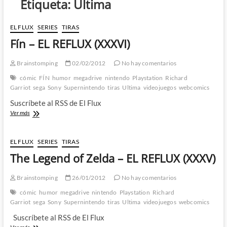
Etiqueta:
Ultima
EL FLUX
SERIES
TIRAS
Fín – EL REFLUX (XXXVI)
Brainstomping
02/02/2012
No hay comentarios
cómic
FÍN
humor
megadrive
nintendo
Playstation
Richard
Garriot
sega
Sony
Supernintendo
tiras
Ultima
videojuegos
webcomics
Suscríbete al RSS de El Flux
Fín
Ver más
–
EL
REFLUX
EL FLUX
SERIES
TIRAS
(XXXVI)
The Legend of Zelda – EL REFLUX (XXXV)
Brainstomping
26/01/2012
No hay comentarios
cómic
humor
megadrive
nintendo
Playstation
Richard
Garriot
sega
Sony
Supernintendo
tiras
Ultima
videojuegos
webcomics
Suscríbete al RSS de El Flux
The