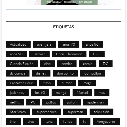
ETIQUETAS
Actualidad
avengers
años 70
años 80
años 90
Batman
Chris Claremont
Ci-Fi
Ciencia Ficción
cine
comics
cómic
DC
dc comics
disney
don pollito
don pollon
Fantastic Four
flash
humor
image
jack kirby
los 90
manga
Marvel
mcu
netflix
PC
pollito
pollon
spiderman
Star Wars
superhéroes
superman
televisión
thor
tiras
tuna
tunos
tv
Vengadores