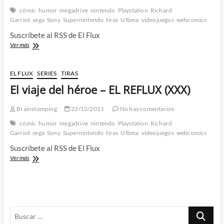
cómic
humor
megadrive
nintendo
Playstation
Richard
Garriot
sega
Sony
Supernintendo
tiras
Ultima
videojuegos
webcomics
Suscríbete al RSS de El Flux
Megadrives
Ver más
para
todos
–
EL FLUX
SERIES
TIRAS
EL
El viaje del héroe – EL REFLUX (XXX)
REFLUX
(XXXI)
Brainstomping
22/12/2011
No hay comentarios
cómic
humor
megadrive
nintendo
Playstation
Richard
Garriot
sega
Sony
Supernintendo
tiras
Ultima
videojuegos
webcomics
Suscríbete al RSS de El Flux
El
Ver más
viaje
del
héroe
–
EL
Buscar
REFLUX
(XXX)
…