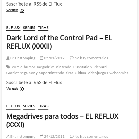
Suscríbete al RSS de El Flux
Pelea
Ver más
retrofriki
–
EL
EL FLUX
SERIES
TIRAS
REFLUX
Dark Lord of the Control Pad – EL
(XXXIII)
REFLUX (XXXII)
Brainstomping
05/01/2012
No hay comentarios
cómic
humor
megadrive
nintendo
Playstation
Richard
Garriot
sega
Sony
Supernintendo
tiras
Ultima
videojuegos
webcomics
Suscríbete al RSS de El Flux
Dark
Ver más
Lord
of
the
EL FLUX
SERIES
TIRAS
Control
Megadrives para todos – EL REFLUX
Pad
–
(XXXI)
EL
REFLUX
Brainstomping
29/12/2011
No hay comentarios
(XXXII)