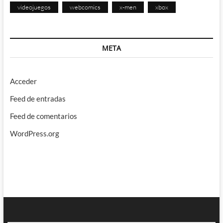
videojuegos
webcomics
x-men
xbox
META
Acceder
Feed de entradas
Feed de comentarios
WordPress.org