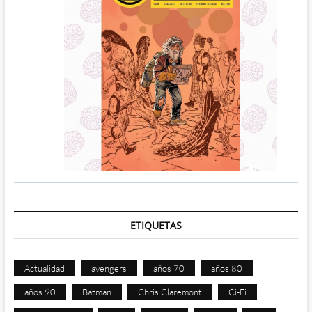
ETIQUETAS
Actualidad
avengers
años 70
años 80
años 90
Batman
Chris Claremont
Ci-Fi