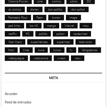
Ciencia Ficción
cine
comics
cómic
DC
dc comics
disney
don pollito
don pollon
Fantastic Four
flash
humor
image
jack kirby
los 90
manga
Marvel
mcu
netflix
PC
pollito
pollon
spiderman
Star Wars
superhéroes
superman
televisión
thor
tiras
tuna
tunos
tv
Vengadores
videojuegos
webcomics
x-men
xbox
META
Acceder
Feed de entradas