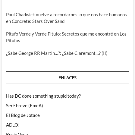
Paul Chadwick vuelve a recordarnos lo que nos hace humanos
en Concrete: Stars Over Sand
Pitufo Verde y Verde Pitufo: Secretos que me encontré en Los
Pitufos
¿Sabe George RR Martin…?: ¿Sabe Claremont…? (II)
ENLACES
Has DC done something stupid today?
Seré breve (EmeA)
El Blog de Jotace
ADLO!
Rocío Vega