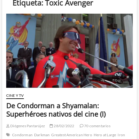
Etiqueta:
Toxic Avenger
CINE Y TV
De Condorman a Shyamalan:
Superhéroes nativos del cine (I)
Diógenes Pantarújez
28/02/2022
70 comentarios
Condorman
Darkman
Greatest American Hero
Hero at Large
Iron