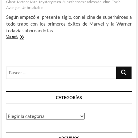
Giant
Meteor Man
Mystery Men
Superheroes nativos del cine
Toxic
Avenger
Unbreakable
Según empezó el presente siglo, con el cine de superhéroes a
todo trapo con los primeros éxitos de Marvel y la Warner
todavía saboreando las…
De
Ver más
Condorman
a
Shyamalan:
Superhéroes
nativos
Buscar
del
cine
…
(I)
CATEGORÍAS
Categorías