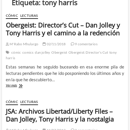
Etiqueta:
tony harris
CÓMIC
LECTURAS
Obergeist: Director’s Cut – Dan Jolley y
Tony Harris y el camino a la redención
M'Rabo Mhulargo
02/11/2018
9 comentarios
cómic
comics
dan jolley
Obergeist
Obergeist: Director's Cut
tony
harris
Estas semanas he seguido buceando en esa enorme pila de
lecturas pendientes que he ido posponiendo los últimos años y
en la que he descubierto…
Obergeist:
Ver más
Director’s
Cut
–
CÓMIC
LECTURAS
Dan
JSA: Archivos Libertad/Liberty Files –
Jolley
y
Dan Jolley, Tony Harris y la nostalgia
Tony
Harris