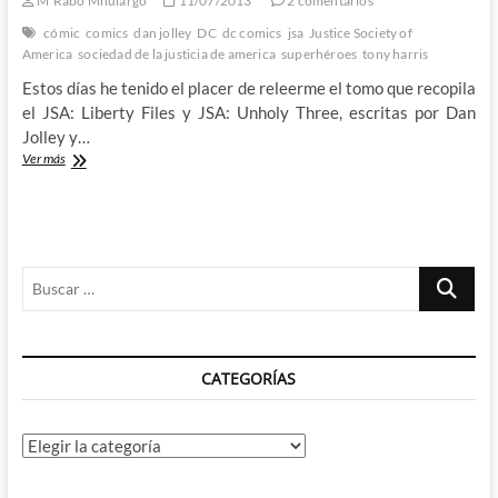
M'Rabo Mhulargo
11/07/2013
2 comentarios
y
el
cómic
comics
dan jolley
DC
dc comics
jsa
Justice Society of
camino
America
sociedad de la justicia de america
superhéroes
tony harris
a
Estos días he tenido el placer de releerme el tomo que recopila
la
redención
el JSA: Liberty Files y JSA: Unholy Three, escritas por Dan
Jolley y…
JSA:
Ver más
Archivos
Libertad/Liberty
Files
–
Dan
Buscar
Jolley,
Tony
…
Harris
y
la
CATEGORÍAS
nostalgia
Categorías