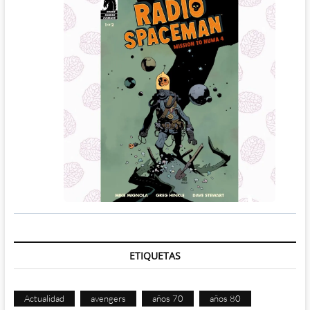
ETIQUETAS
Actualidad
avengers
años 70
años 80