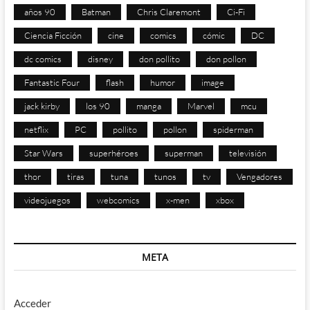
años 90
Batman
Chris Claremont
Ci-Fi
Ciencia Ficción
cine
comics
cómic
DC
dc comics
disney
don pollito
don pollon
Fantastic Four
flash
humor
image
jack kirby
los 90
manga
Marvel
mcu
netflix
PC
pollito
pollon
spiderman
Star Wars
superhéroes
superman
televisión
thor
tiras
tuna
tunos
tv
Vengadores
videojuegos
webcomics
x-men
xbox
META
Acceder