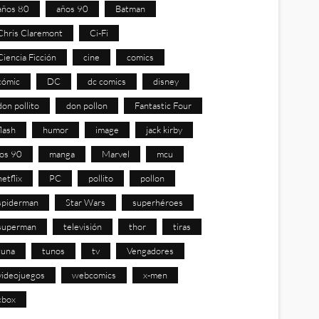
años 80
años 90
Batman
Chris Claremont
Ci-Fi
Ciencia Ficción
cine
comics
cómic
DC
dc comics
disney
don pollito
don pollon
Fantastic Four
flash
humor
image
jack kirby
los 90
manga
Marvel
mcu
netflix
PC
pollito
pollon
spiderman
Star Wars
superhéroes
superman
televisión
thor
tiras
tuna
tunos
tv
Vengadores
videojuegos
webcomics
x-men
xbox