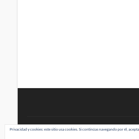
BRAINSTOMPING
Privacidad y cookies: este sitio usa cookies. Si continúas navegando por él, acepta
| Diseñado por:
Theme Freesia
|
WordPress
| ©