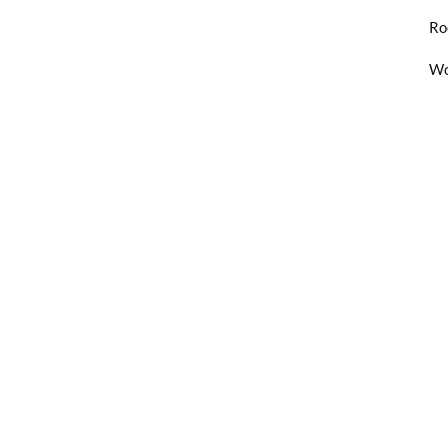
Ro
Wo