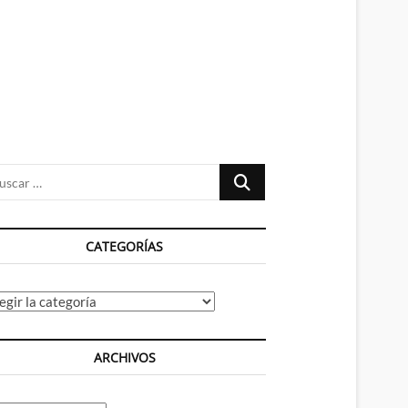
n
ú
Buscar
…
CATEGORÍAS
tegorías
ARCHIVOS