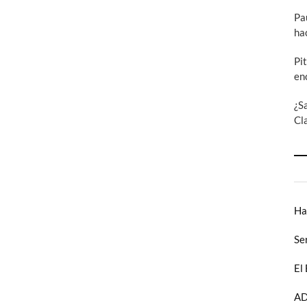
Pa
ha
Pi
en
¿S
Cl
Ha
Se
El
AD