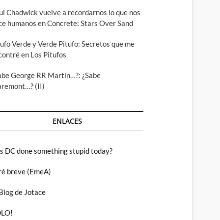
ul Chadwick vuelve a recordarnos lo que nos
ce humanos en Concrete: Stars Over Sand
tufo Verde y Verde Pitufo: Secretos que me
contré en Los Pitufos
abe George RR Martin…?: ¿Sabe
aremont…? (II)
ENLACES
s DC done something stupid today?
ré breve (EmeA)
 Blog de Jotace
LO!