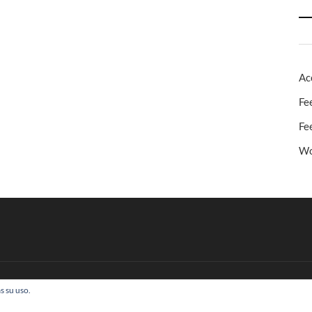
Ac
Fe
Fe
Wo
s su uso.
 Todos los derechos reservados