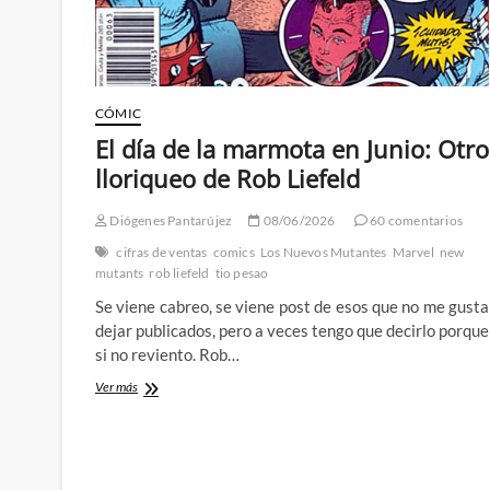
CÓMIC
El día de la marmota en Junio: Otro
lloriqueo de Rob Liefeld
Diógenes Pantarújez
08/06/2026
60 comentarios
cifras de ventas
comics
Los Nuevos Mutantes
Marvel
new
mutants
rob liefeld
tio pesao
Se viene cabreo, se viene post de esos que no me gusta
dejar publicados, pero a veces tengo que decirlo porque
si no reviento. Rob…
El
Ver más
día
de
la
marmota
en