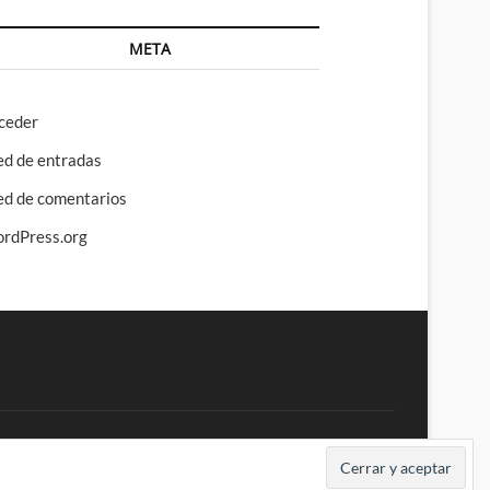
META
ceder
ed de entradas
ed de comentarios
rdPress.org