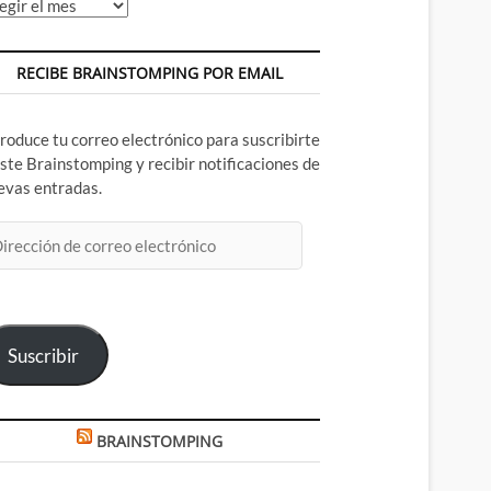
chivos
RECIBE BRAINSTOMPING POR EMAIL
troduce tu correo electrónico para suscribirte
este Brainstomping y recibir notificaciones de
evas entradas.
rección
rreo
ectrónico
Suscribir
BRAINSTOMPING