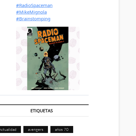
ETIQUETAS
Actualidad
avengers
años 70