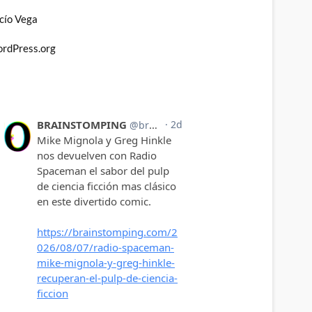
cío Vega
rdPress.org