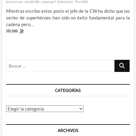
tomorrow
smallville
supergirl
televisión
The WB
Mientras escribo estos posts el jefe de la CW ha dicho que las
series de superhéroes han sido un éxito fundamental para la
cadena pero…
La
Ver más
eclosión
de
DC
en
TV:
Buscar
Auge
y
…
caída
del
Arrowverso
CATEGORÍAS
(II)
Categorías
ARCHIVOS