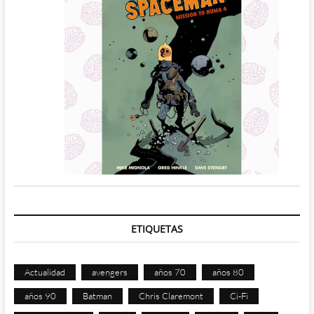
ETIQUETAS
Actualidad
avengers
años 70
años 80
años 90
Batman
Chris Claremont
Ci-Fi