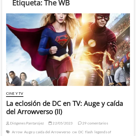
Etiqueta:
The WB
CINE Y TV
La eclosión de DC en TV: Auge y caída
del Arrowverso (II)
Diógenes Pantarújez
22/05/2023
29 comentarios
Arrow
Auge y caída del Arrowverso
cw
DC
flash
legends of