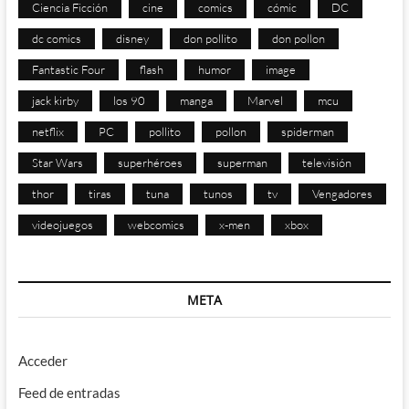
Ciencia Ficción
cine
comics
cómic
DC
dc comics
disney
don pollito
don pollon
Fantastic Four
flash
humor
image
jack kirby
los 90
manga
Marvel
mcu
netflix
PC
pollito
pollon
spiderman
Star Wars
superhéroes
superman
televisión
thor
tiras
tuna
tunos
tv
Vengadores
videojuegos
webcomics
x-men
xbox
META
Acceder
Feed de entradas