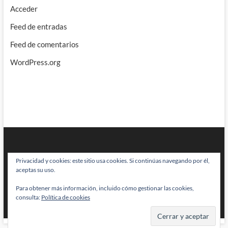
Acceder
Feed de entradas
Feed de comentarios
WordPress.org
Privacidad y cookies: este sitio usa cookies. Si continúas navegando por él,
aceptas su uso.
Para obtener más información, incluido cómo gestionar las cookies,
BRAINSTOMPING
| Diseñado por:
Theme Freesia
|
WordPress
| © Todos
consulta:
Política de cookies
los derechos reservados