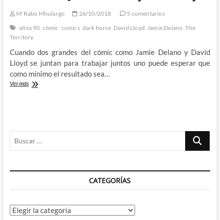
de
M'Rabo Mhulargo
26/10/2018
5 comentarios
Tenerife:
Día
años 90
cómic
comics
dark horse
David Lloyd
Jamie Delano
The
1
Territory
–
Cuando dos grandes del cómic como Jamie Delano y David
V
de
Lloyd se juntan para trabajar juntos uno puede esperar que
Vanagloriarse
como mínimo el resultado sea…
The
Ver más
Territory:
Un
viaje
de
pesadilla
Buscar
de
la
…
mano
de
Jamie
CATEGORÍAS
Delano
y
David
Lloyd
Categorías