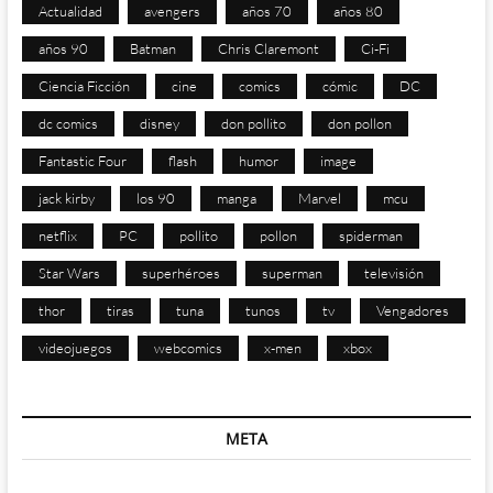
Actualidad
avengers
años 70
años 80
años 90
Batman
Chris Claremont
Ci-Fi
Ciencia Ficción
cine
comics
cómic
DC
dc comics
disney
don pollito
don pollon
Fantastic Four
flash
humor
image
jack kirby
los 90
manga
Marvel
mcu
netflix
PC
pollito
pollon
spiderman
Star Wars
superhéroes
superman
televisión
thor
tiras
tuna
tunos
tv
Vengadores
videojuegos
webcomics
x-men
xbox
META