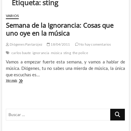
Etiqueta:
sting
VARIOS
Semana de la Ignorancia: Cosas que
uno oye en la música
Diógenes Pantarújez
18/04/2011
No hay comentarios
carlos baute
ignorancia
música
sting
the police
Vamos a empezar fuerte esta semana, y vamos a hablar de
música. Diógenes, tu no sabes una mierda de música, la única
que escuchas es…
Semana
Ver más
de
la
Ignorancia:
Cosas
que
Buscar
uno
oye
…
en
la