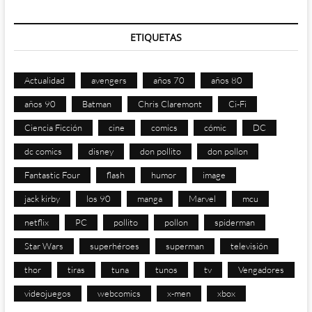
ETIQUETAS
Actualidad
avengers
años 70
años 80
años 90
Batman
Chris Claremont
Ci-Fi
Ciencia Ficción
cine
comics
cómic
DC
dc comics
disney
don pollito
don pollon
Fantastic Four
flash
humor
image
jack kirby
los 90
manga
Marvel
mcu
netflix
PC
pollito
pollon
spiderman
Star Wars
superhéroes
superman
televisión
thor
tiras
tuna
tunos
tv
Vengadores
videojuegos
webcomics
x-men
xbox