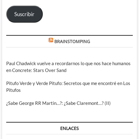
electrónico
Suscribir
BRAINSTOMPING
Paul Chadwick vuelve a recordarnos lo que nos hace humanos
en Concrete: Stars Over Sand
Pitufo Verde y Verde Pitufo: Secretos que me encontré en Los
Pitufos
¿Sabe George RR Martin…?: ¿Sabe Claremont…? (II)
ENLACES