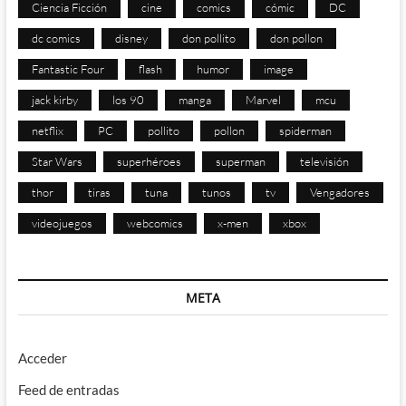
Ciencia Ficción
cine
comics
cómic
DC
dc comics
disney
don pollito
don pollon
Fantastic Four
flash
humor
image
jack kirby
los 90
manga
Marvel
mcu
netflix
PC
pollito
pollon
spiderman
Star Wars
superhéroes
superman
televisión
thor
tiras
tuna
tunos
tv
Vengadores
videojuegos
webcomics
x-men
xbox
META
Acceder
Feed de entradas