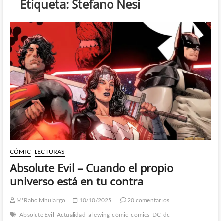
Etiqueta:
Stefano Nesi
CÓMIC
LECTURAS
Absolute Evil – Cuando el propio
universo está en tu contra
M'Rabo Mhulargo
10/10/2025
20 comentarios
Absolute Evil
Actualidad
al ewing
cómic
comics
DC
dc