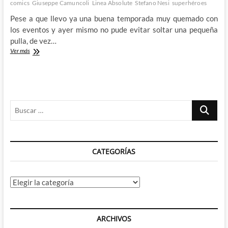
comics
Giuseppe Camuncoli
Linea Absolute
Stefano Nesi
superhéroes
Pese a que llevo ya una buena temporada muy quemado con
los eventos y ayer mismo no pude evitar soltar una pequeña
pulla, de vez…
Absolute
Ver más
Evil
–
Cuando
el
propio
Buscar
universo
está
…
en
tu
contra
CATEGORÍAS
Categorías
ARCHIVOS