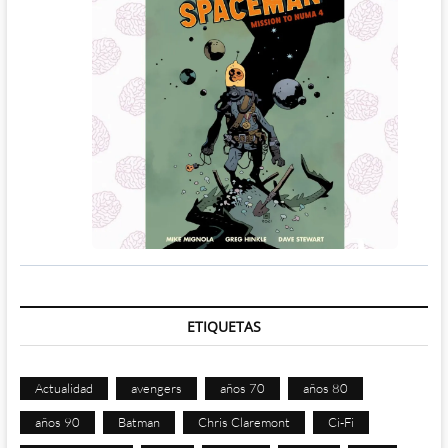
ETIQUETAS
Actualidad
avengers
años 70
años 80
años 90
Batman
Chris Claremont
Ci-Fi