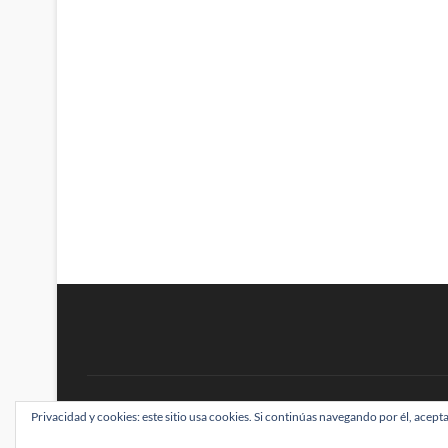
BRAINSTOMPING
Privacidad y cookies: este sitio usa cookies. Si continúas navegando por él, acepta
| Diseñado por:
Theme Freesia
|
WordPress
| ©