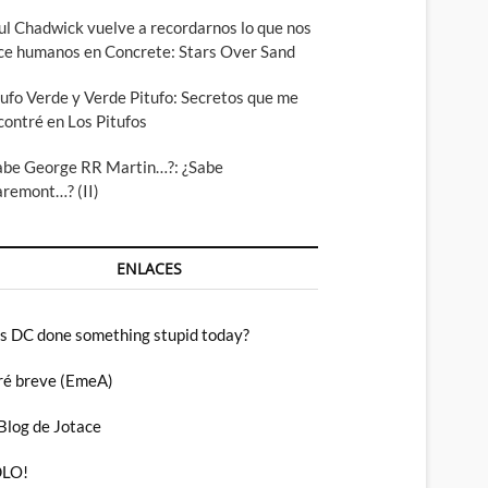
ul Chadwick vuelve a recordarnos lo que nos
ce humanos en Concrete: Stars Over Sand
tufo Verde y Verde Pitufo: Secretos que me
contré en Los Pitufos
abe George RR Martin…?: ¿Sabe
aremont…? (II)
ENLACES
s DC done something stupid today?
ré breve (EmeA)
 Blog de Jotace
LO!