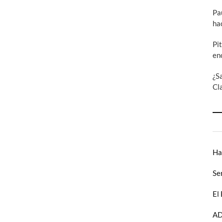
Pa
ha
Pi
en
¿S
Cl
Ha
Se
El
AD