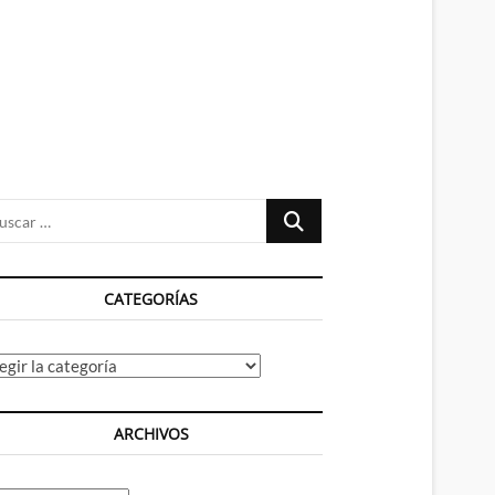
n
ú
Buscar
…
CATEGORÍAS
tegorías
ARCHIVOS