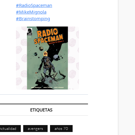
ETIQUETAS
Actualidad
avengers
años 70