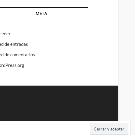
META
ceder
ed de entradas
ed de comentarios
rdPress.org