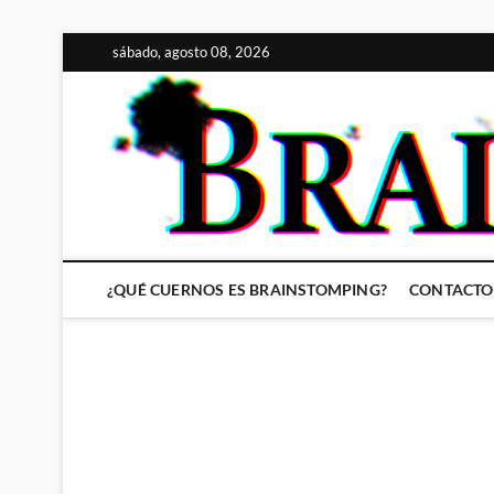
Saltar
sábado, agosto 08, 2026
al
contenido
¿QUÉ CUERNOS ES BRAINSTOMPING?
CONTACTO