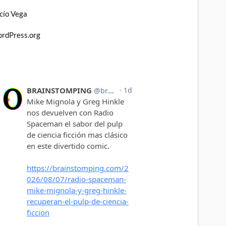
cío Vega
rdPress.org