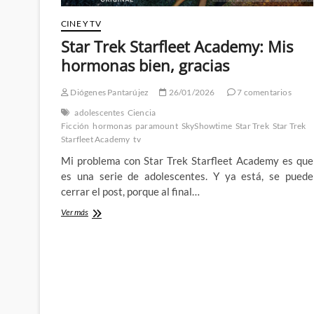
CINE Y TV
Star Trek Starfleet Academy: Mis
hormonas bien, gracias
Diógenes Pantarújez
26/01/2026
7 comentarios
adolescentes
Ciencia
Ficción
hormonas
paramount
SkyShowtime
Star Trek
Star Trek
Starfleet Academy
tv
Mi problema con Star Trek Starfleet Academy es que
es una serie de adolescentes. Y ya está, se puede
cerrar el post, porque al final…
Star
Ver más
Trek
Starfleet
Academy:
Mis
hormonas
bien,
gracias