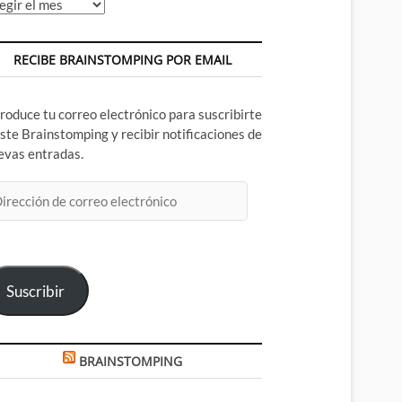
chivos
RECIBE BRAINSTOMPING POR EMAIL
troduce tu correo electrónico para suscribirte
este Brainstomping y recibir notificaciones de
evas entradas.
rección
rreo
ectrónico
Suscribir
BRAINSTOMPING