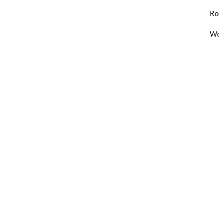
Ro
Wo