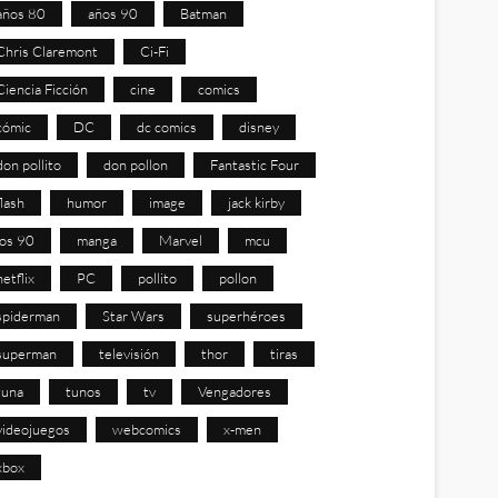
años 80
años 90
Batman
Chris Claremont
Ci-Fi
Ciencia Ficción
cine
comics
cómic
DC
dc comics
disney
don pollito
don pollon
Fantastic Four
flash
humor
image
jack kirby
los 90
manga
Marvel
mcu
netflix
PC
pollito
pollon
spiderman
Star Wars
superhéroes
superman
televisión
thor
tiras
tuna
tunos
tv
Vengadores
videojuegos
webcomics
x-men
xbox