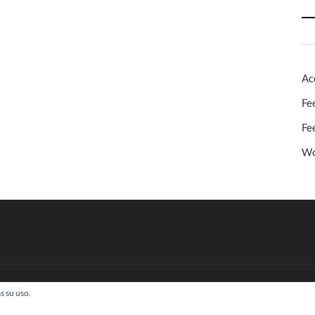
Ac
Fe
Fe
Wo
s su uso.
 Todos los derechos reservados