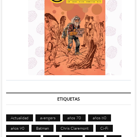
ETIQUETAS
Actualidad
avengers
años 70
años 80
años 90
Batman
Chris Claremont
Ci-Fi