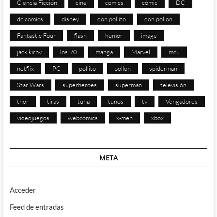
Ciencia Ficción
cine
comics
cómic
DC
dc comics
disney
don pollito
don pollon
Fantastic Four
flash
humor
image
jack kirby
los 90
manga
Marvel
mcu
netflix
PC
pollito
pollon
spiderman
Star Wars
superhéroes
superman
televisión
thor
tiras
tuna
tunos
tv
Vengadores
videojuegos
webcomics
x-men
xbox
META
Acceder
Feed de entradas