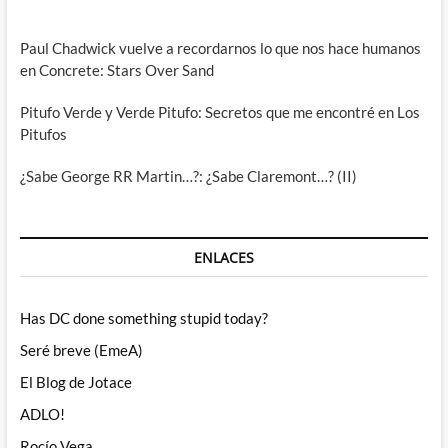
Paul Chadwick vuelve a recordarnos lo que nos hace humanos
en Concrete: Stars Over Sand
Pitufo Verde y Verde Pitufo: Secretos que me encontré en Los
Pitufos
¿Sabe George RR Martin…?: ¿Sabe Claremont…? (II)
ENLACES
Has DC done something stupid today?
Seré breve (EmeA)
El Blog de Jotace
ADLO!
Rocío Vega