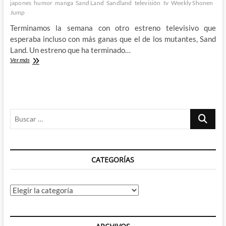
japones
humor
manga
Sand Land
Sandland
televisión
tv
Weekly Shonen
Jump
Terminamos la semana con otro estreno televisivo que
esperaba incluso con más ganas que el de los mutantes, Sand
Land. Un estreno que ha terminado…
Ya
Ver más
está
aquí
Sand
Land,
la
Buscar
despedida
de
…
Akira
Toriyama
CATEGORÍAS
Categorías