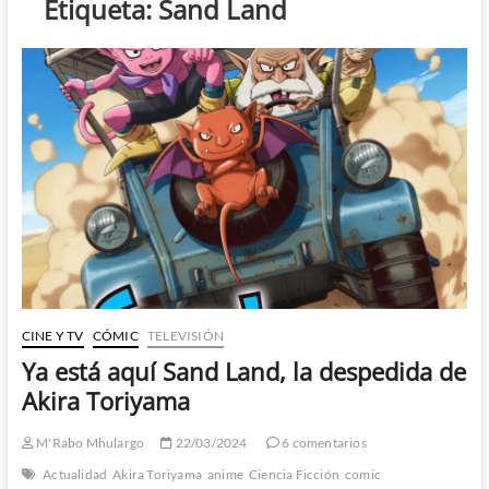
Etiqueta:
Sand Land
CINE Y TV
CÓMIC
TELEVISIÓN
Ya está aquí Sand Land, la despedida de
Akira Toriyama
M'Rabo Mhulargo
22/03/2024
6 comentarios
Actualidad
Akira Toriyama
anime
Ciencia Ficción
comic