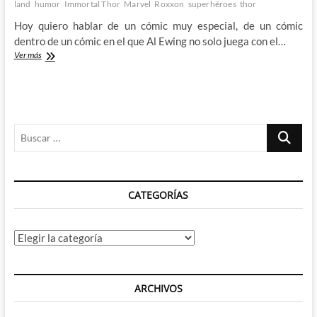
land
humor
Immortal Thor
Marvel
Roxxon
superhéroes
thor
Hoy quiero hablar de un cómic muy especial, de un cómic
dentro de un cómic en el que Al Ewing no solo juega con el…
La
Ver más
extraña
pareja
de
Al
Ewing
Buscar
y
Greg
…
Land
nos
traen
CATEGORÍAS
Roxxon
Presents:
Thor
Categorías
ARCHIVOS