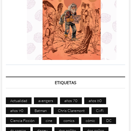
ETIQUETAS
Actualidad
avengers
años 70
años 80
años 90
Batman
Chris Claremont
Ci-Fi
Ciencia Ficción
cine
comics
cómic
DC
dc comics
disney
don pollito
don pollon