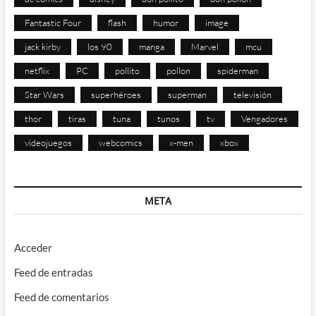
Fantastic Four
flash
humor
image
jack kirby
los 90
manga
Marvel
mcu
netflix
PC
pollito
pollon
spiderman
Star Wars
superhéroes
superman
televisión
thor
tiras
tuna
tunos
tv
Vengadores
videojuegos
webcomics
x-men
xbox
META
Acceder
Feed de entradas
Feed de comentarios