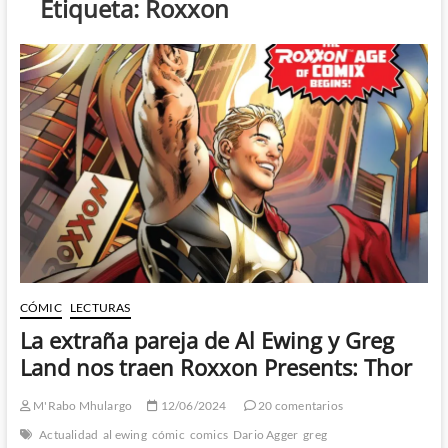
Etiqueta:
Roxxon
CÓMIC
LECTURAS
La extraña pareja de Al Ewing y Greg
Land nos traen Roxxon Presents: Thor
M'Rabo Mhulargo
12/06/2024
20 comentarios
Actualidad
al ewing
cómic
comics
Dario Agger
greg